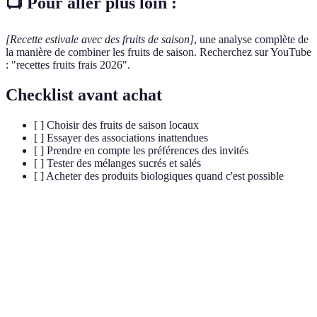
📺 Pour aller plus loin :
[Recette estivale avec des fruits de saison]
, une analyse complète de
la manière de combiner les fruits de saison. Recherchez sur YouTube
: "recettes fruits frais 2026".
Checklist avant achat
[ ] Choisir des fruits de saison locaux
[ ] Essayer des associations inattendues
[ ] Prendre en compte les préférences des invités
[ ] Tester des mélanges sucrés et salés
[ ] Acheter des produits biologiques quand c'est possible
Terme
Définition
Fruits de
Fruits disponibles à leur plein potentiel de goût et
saison
de nutrition en fonction de la période de l'année.
Association
Combinaison de différents fruits ou avec d'autres
fruitière
ingrédients pour créer un plat harmonieux.