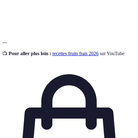
Nutriments qui apportent des bienfaits
Nutritions
supplémentaires à la santé au-delà des fonctions
fonctionnelles
biologiques de base.
---
📺
Pour aller plus loin :
recettes fruits frais 2026
sur YouTube