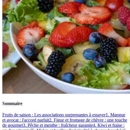
Sommaire
Fruits de saison : Les associations surprenantes à essayer
1. Mangue
et avocat : l'accord parfait
2. Figue et fromage de chèvre : une touche
de gourmet
3. Pêche et menthe : fraîcheur garantie
4. Kiwi et fraise :