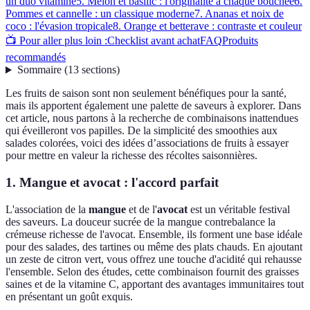
un duo vitaminé
5. Melon et basilic : l'originalité à chaque bouchée
6.
Pommes et cannelle : un classique moderne
7. Ananas et noix de
coco : l'évasion tropicale
8. Orange et betterave : contraste et couleur
📺 Pour aller plus loin :
Checklist avant achat
FAQ
Produits
recommandés
Sommaire
(
13
sections
)
Les fruits de saison sont non seulement bénéfiques pour la santé,
mais ils apportent également une palette de saveurs à explorer. Dans
cet article, nous partons à la recherche de combinaisons inattendues
qui éveilleront vos papilles. De la simplicité des smoothies aux
salades colorées, voici des idées d’associations de fruits à essayer
pour mettre en valeur la richesse des récoltes saisonnières.
1. Mangue et avocat : l'accord parfait
L'association de la
mangue
et de l'
avocat
est un véritable festival
des saveurs. La douceur sucrée de la mangue contrebalance la
crémeuse richesse de l'avocat. Ensemble, ils forment une base idéale
pour des salades, des tartines ou même des plats chauds. En ajoutant
un zeste de citron vert, vous offrez une touche d'acidité qui rehausse
l'ensemble. Selon des études, cette combinaison fournit des graisses
saines et de la vitamine C, apportant des avantages immunitaires tout
en présentant un goût exquis.