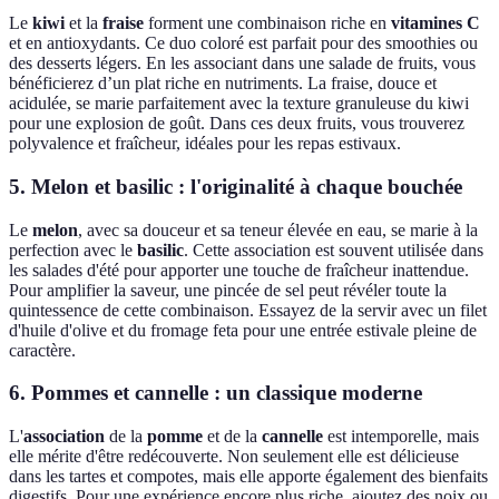
Le
kiwi
et la
fraise
forment une combinaison riche en
vitamines C
et en antioxydants. Ce duo coloré est parfait pour des smoothies ou
des desserts légers. En les associant dans une salade de fruits, vous
bénéficierez d’un plat riche en nutriments. La fraise, douce et
acidulée, se marie parfaitement avec la texture granuleuse du kiwi
pour une explosion de goût. Dans ces deux fruits, vous trouverez
polyvalence et fraîcheur, idéales pour les repas estivaux.
5. Melon et basilic : l'originalité à chaque bouchée
Le
melon
, avec sa douceur et sa teneur élevée en eau, se marie à la
perfection avec le
basilic
. Cette association est souvent utilisée dans
les salades d'été pour apporter une touche de fraîcheur inattendue.
Pour amplifier la saveur, une pincée de sel peut révéler toute la
quintessence de cette combinaison. Essayez de la servir avec un filet
d'huile d'olive et du fromage feta pour une entrée estivale pleine de
caractère.
6. Pommes et cannelle : un classique moderne
L'
association
de la
pomme
et de la
cannelle
est intemporelle, mais
elle mérite d'être redécouverte. Non seulement elle est délicieuse
dans les tartes et compotes, mais elle apporte également des bienfaits
digestifs. Pour une expérience encore plus riche, ajoutez des noix ou