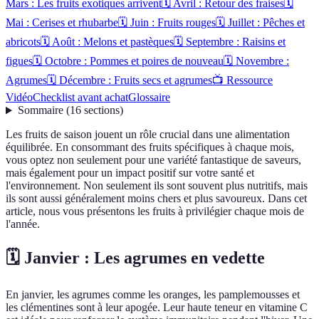
Mars : Les fruits exotiques arrivent
🗓️ Avril : Retour des fraises
🗓️
Mai : Cerises et rhubarbe
🗓️ Juin : Fruits rouges
🗓️ Juillet : Pêches et
abricots
🗓️ Août : Melons et pastèques
🗓️ Septembre : Raisins et
figues
🗓️ Octobre : Pommes et poires de nouveau
🗓️ Novembre :
Agrumes
🗓️ Décembre : Fruits secs et agrumes
📺 Ressource
Vidéo
Checklist avant achat
Glossaire
Sommaire
(
16
sections
)
Les fruits de saison jouent un rôle crucial dans une alimentation
équilibrée. En consommant des fruits spécifiques à chaque mois,
vous optez non seulement pour une variété fantastique de saveurs,
mais également pour un impact positif sur votre santé et
l'environnement. Non seulement ils sont souvent plus nutritifs, mais
ils sont aussi généralement moins chers et plus savoureux. Dans cet
article, nous vous présentons les fruits à privilégier chaque mois de
l'année.
🗓️ Janvier : Les agrumes en vedette
En janvier, les agrumes comme les oranges, les pamplemousses et
les clémentines sont à leur apogée. Leur haute teneur en vitamine C