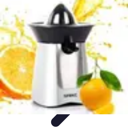
Fruits de Saison
Printemps
Saisons
Alimentation saine
Articles Mensuels
Choix et
Conservation
Fruits de Saison