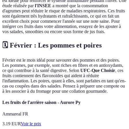
est idéale pour renforcer le système immunitaire pendant l'hiver. Une
étude réalisée par
l'INSEE
a montré que la consommation
d'agrumes peut réduire le risque de maladies respiratoires. Ces fruits
sont également très hydratants et rafraîchissants, ce qui en fait un
excellent choix pour commencer l'année sur une note saine. Pour
intégrer ces fruits dans votre alimentation, essayez de les ajouter à
vos salades, smoothies ou encore sous forme de jus frais.
🗓️ Février : Les pommes et poires
Février est le mois idéal pour savourer des pommes et des poires.
Les pommes, par exemple, sont riches en fibres et en antioxydants,
ce qui contribue à la santé digestive. Selon
UFC-Que Choisir
, ces
fruits contiennent des flavonoïdes qui aident à réduire
l'inflammation. Les poires, quant à elles, sont parfaites en tant qu'en-
cas ou coupées dans des salades. Pensez à préparer une compote ou
à les associer à du fromage pour une collation gourmande.
Les fruits de l'arrière saison - Aurore Py
Ammareal FR
3.19
EUR
Voir le prix