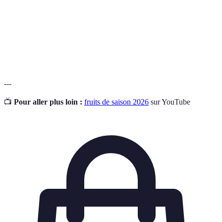
dans les fruits, agissant comme antioxydants.
Substances qui protègent les cellules de
Antioxydants
l'organisme des dommages causés par les radicaux
libres.
---
📺
Pour aller plus loin :
fruits de saison 2026
sur YouTube