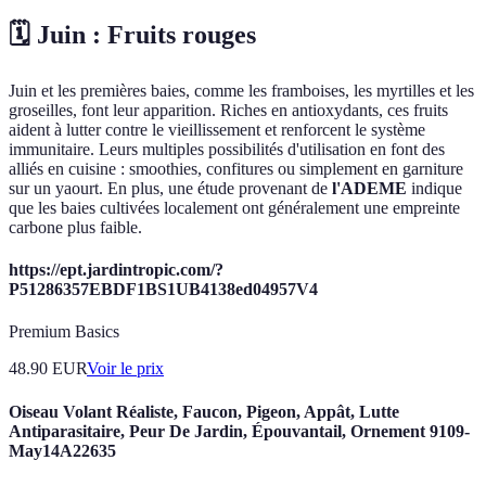
🗓️ Juin : Fruits rouges
Juin et les premières baies, comme les framboises, les myrtilles et les
groseilles, font leur apparition. Riches en antioxydants, ces fruits
aident à lutter contre le vieillissement et renforcent le système
immunitaire. Leurs multiples possibilités d'utilisation en font des
alliés en cuisine : smoothies, confitures ou simplement en garniture
sur un yaourt. En plus, une étude provenant de
l'ADEME
indique
que les baies cultivées localement ont généralement une empreinte
carbone plus faible.
https://ept.jardintropic.com/?
P51286357EBDF1BS1UB4138ed04957V4
Premium Basics
48.90
EUR
Voir le prix
Oiseau Volant Réaliste, Faucon, Pigeon, Appât, Lutte
Antiparasitaire, Peur De Jardin, Épouvantail, Ornement 9109-
May14A22635