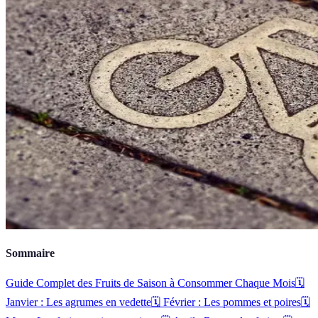
Sommaire
Guide Complet des Fruits de Saison à Consommer Chaque Mois
🗓️
Janvier : Les agrumes en vedette
🗓️ Février : Les pommes et poires
🗓️