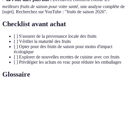
meilleurs fruits de saison pour votre santé
, une analyse complète de
[sujet]. Recherchez sur YouTube : "fruits de saison 2026".
Checklist avant achat
[ ] S'assurer de la provenance locale des fruits
[ ] Vérifier la maturité des fruits
[ ] Opter pour des fruits de saison pour moins d'impact
écologique
[ ] Explorer de nouvelles recettes de cuisine avec ces fruits
[ ] Privilégier les achats en vrac pour réduire les emballages
Glossaire
Terme
Définition
Fruits de
Fruits qui sont récoltés à leur période optimale de
saison
maturité.
Composés végétaux bénéfiques, souvent retrouvés
Polyphénols