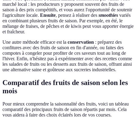
marché local : les producteurs y proposent souvent des fruits de
saison à des prix compétitifs, et vous aurez l'opportunité de soutenir
l'agriculture locale.
Ensuite
, pensez à réaliser des
smoothies
variés
en combinant plusieurs fruits de saison. Par exemple, en été, le
mélange de fraises, de pêches et de kiwis peut vous apporter énergie
et fraîcheur.
Une autre méthode efficace est la
conservation
: préparez des
confitures avec des fruits de saison en fin d'année, ou faites des
compotes à congeler pour profiter de ces saveurs tout au long de
l'hiver. Enfin, n'hésitez pas à expérimenter avec des recettes comme
les salades de fruits ou les desserts aux fruits de saison, offrant ainsi
une alternative saine et goûteuse aux sucreries industrielles.
Comparatif des fruits de saison selon les
mois
Pour mieux comprendre la saisonnalité des fruits, voici un tableau
comparatif des principaux fruits de saison répartis par mois. Cela
vous aidera à faire des choix éclairés lors de vos courses.
Mois
Fruits disponibles
Détails nutritifs
Recettes s