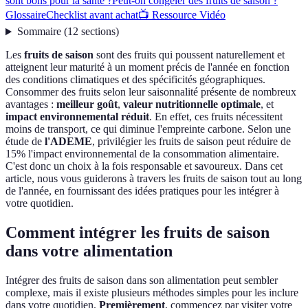
sont bons pour la santé ?
Peut-on congeler des fruits de saison ?
Glossaire
Checklist avant achat
📺 Ressource Vidéo
Sommaire
(
12
sections
)
Les
fruits de saison
sont des fruits qui poussent naturellement et
atteignent leur maturité à un moment précis de l'année en fonction
des conditions climatiques et des spécificités géographiques.
Consommer des fruits selon leur saisonnalité présente de nombreux
avantages :
meilleur goût
,
valeur nutritionnelle optimale
, et
impact environnemental réduit
. En effet, ces fruits nécessitent
moins de transport, ce qui diminue l'empreinte carbone. Selon une
étude de
l'ADEME
, privilégier les fruits de saison peut réduire de
15% l'impact environnemental de la consommation alimentaire.
C'est donc un choix à la fois responsable et savoureux. Dans cet
article, nous vous guiderons à travers les fruits de saison tout au long
de l'année, en fournissant des idées pratiques pour les intégrer à
votre quotidien.
Comment intégrer les fruits de saison
dans votre alimentation
Intégrer des fruits de saison dans son alimentation peut sembler
complexe, mais il existe plusieurs méthodes simples pour les inclure
dans votre quotidien.
Premièrement
, commencez par visiter votre