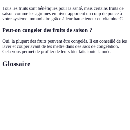
Tous les fruits sont bénéfiques pour la santé, mais certains fruits de
saison comme les agrumes en hiver apportent un coup de pouce à
votre système immunitaire grâce à leur haute teneur en vitamine C.
Peut-on congeler des fruits de saison ?
Oui, la plupart des fruits peuvent être congelés. Il est conseillé de les
laver et couper avant de les mettre dans des sacs de congélation.
Cela vous permet de profiter de leurs bienfaits toute l'année.
Glossaire
Terme
Définition
Période pendant laquelle un fruit est à son apogée
Saisonalité
de croissance.
Substances qui protègent les cellules du corps
Antioxydants
contre les dommages.