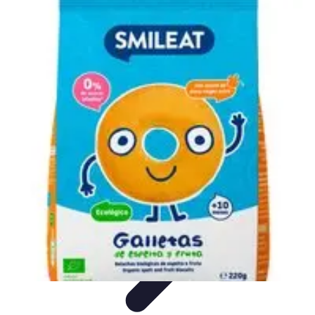
Fruits de Saison
Printemps
Saisons
Alimentation saine
Articles Mensuels
Choix et
Conservation
Fruits de Saison