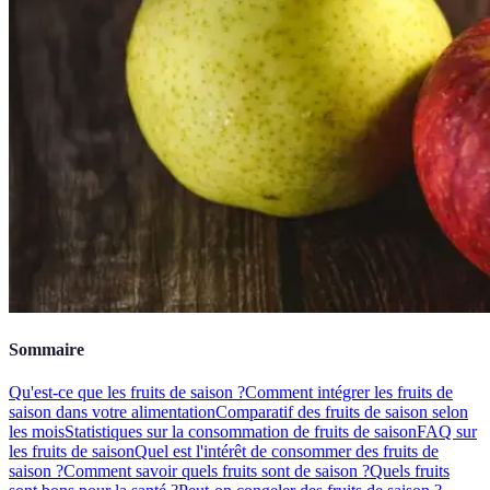
Sommaire
Qu'est-ce que les fruits de saison ?
Comment intégrer les fruits de
saison dans votre alimentation
Comparatif des fruits de saison selon
les mois
Statistiques sur la consommation de fruits de saison
FAQ sur
les fruits de saison
Quel est l'intérêt de consommer des fruits de
saison ?
Comment savoir quels fruits sont de saison ?
Quels fruits