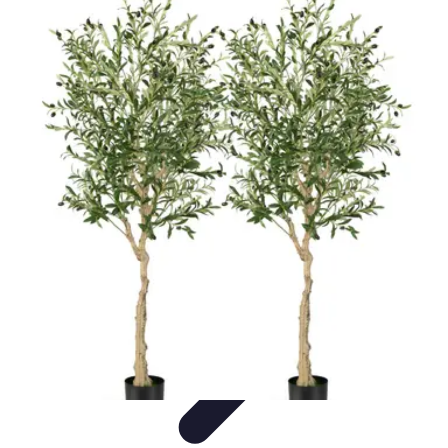
Fruits de Saison
Printemps
Saisons
Alimentation saine
Articles Mensuels
Choix et
Conservation
Fruits de Saison