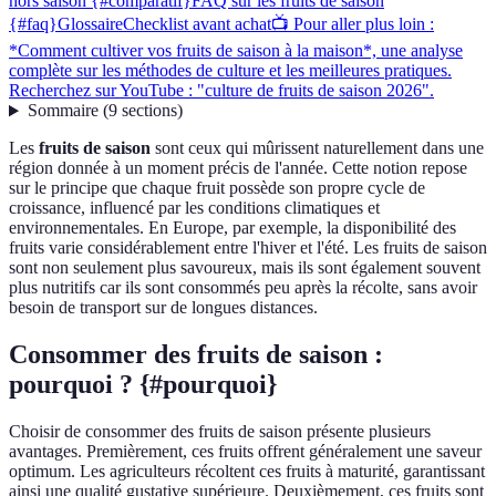
hors saison {#comparatif}
FAQ sur les fruits de saison
{#faq}
Glossaire
Checklist avant achat
📺 Pour aller plus loin :
*Comment cultiver vos fruits de saison à la maison*, une analyse
complète sur les méthodes de culture et les meilleures pratiques.
Recherchez sur YouTube : "culture de fruits de saison 2026".
Sommaire
(
9
sections
)
Les
fruits de saison
sont ceux qui mûrissent naturellement dans une
région donnée à un moment précis de l'année. Cette notion repose
sur le principe que chaque fruit possède son propre cycle de
croissance, influencé par les conditions climatiques et
environnementales. En Europe, par exemple, la disponibilité des
fruits varie considérablement entre l'hiver et l'été. Les fruits de saison
sont non seulement plus savoureux, mais ils sont également souvent
plus nutritifs car ils sont consommés peu après la récolte, sans avoir
besoin de transport sur de longues distances.
Consommer des fruits de saison :
pourquoi ? {#pourquoi}
Choisir de consommer des fruits de saison présente plusieurs
avantages. Premièrement, ces fruits offrent généralement une saveur
optimum. Les agriculteurs récoltent ces fruits à maturité, garantissant
ainsi une qualité gustative supérieure. Deuxièmement, ces fruits sont