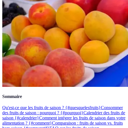
Sommaire
Qu'est-ce que les fruits de saison ? {#quesquelesfruits}
Consommer
des fruits de saison : pourquoi ? {#pourquoi}
Calendrier des fruits de
saison {#calendrier}
Comment intégrer les fruits de saison dans votre
alimentation ? {#comment}
Comparaison : fruits de saison vs. fruits