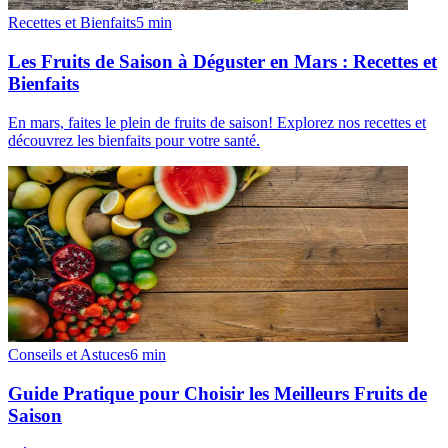
Recettes et Bienfaits
5
min
Les Fruits de Saison à Déguster en Mars : Recettes et
Bienfaits
En mars, faites le plein de fruits de saison! Explorez nos recettes et
découvrez les bienfaits pour votre santé.
Conseils et Astuces
6
min
Guide Pratique pour Choisir les Meilleurs Fruits de
Saison