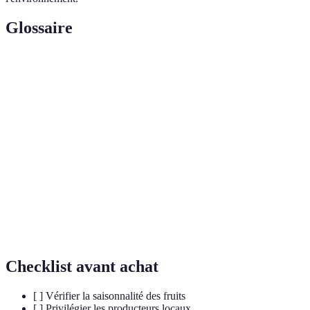
Glossaire
Terme
Définition
Fruits de
Fruits qui mûrissent naturellement à une période
saison
spécifique de l'année dans une région donnée.
La diversité des espèces animales et végétales dans
Biodiversité
un habitat.
Mesure de l'impact des activités humaines sur le
Empreinte
climat, exprimée en émissions de dioxyde de
carbone
carbone.
Checklist avant achat
[ ] Vérifier la saisonnalité des fruits
[ ] Privilégier les producteurs locaux