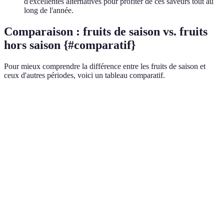
d'excellentes alternatives pour profiter de ces saveurs tout au
long de l'année.
Comparaison : fruits de saison vs. fruits
hors saison {#comparatif}
Pour mieux comprendre la différence entre les fruits de saison et
ceux d'autres périodes, voici un tableau comparatif.
Critère
Fruits de saison
Fruits hors saison
Prix
Moins cher
Plus cher
Qualité gustative
Excellente
Souvent inférieure
Impact
Faible empreinte
Élevée - transport
environnemental
carbone
long
Valeur
Optimale
Peut diminuer
nutritionnelle