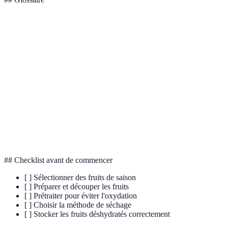
Terme
Définition
Appareil utilisé pour retirer l'humidité des
Déshydrateur
aliments par l'air chaud.
Réaction chimique modifiant la couleur et le goût
Oxydation
des aliments.
Séchage au
Technique traditionnelle utilisant l'énergie solaire
soleil
pour ôter l'humidité.
## Checklist avant de commencer
[ ] Sélectionner des fruits de saison
[ ] Préparer et découper les fruits
[ ] Prétraiter pour éviter l'oxydation
[ ] Choisir la méthode de séchage
[ ] Stocker les fruits déshydratés correctement