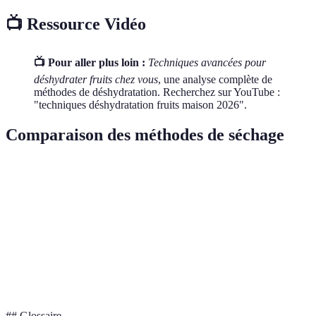
📺 Ressource Vidéo
📺 Pour aller plus loin :
Techniques avancées pour
déshydrater fruits chez vous
, une analyse complète de
méthodes de déshydratation. Recherchez sur YouTube :
"techniques déshydratation fruits maison 2026".
Comparaison des méthodes de séchage
Méthode
Coût
Efficacité
Praticité
Four
Moyen
Moyenne
Accessibilité
Déshydrateur
Élevé
Optimale
Efficacité
Soleil
Faible
Variable
Conditions météo
## Glossaire