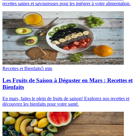
recettes saines et savoureuses pour les intégrer à votre alimentation.
Recettes et Bienfaits
5
min
Les Fruits de Saison à Déguster en Mars : Recettes et
Bienfaits
En mars, faites le plein de fruits de saison! Explorez nos recettes et
découvrez les bienfaits pour votre santé.