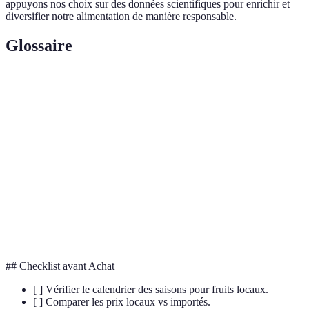
appuyons nos choix sur des données scientifiques pour enrichir et
diversifier notre alimentation de manière responsable.
Glossaire
Terme
Définition
Fruit de
Un fruit qui est récolté durant sa période naturelle de
saison
maturation.
Empreinte
La quantité de gaz à effet de serre produite pour un
carbone
produit ou une activité.
Le milieu caractéristique où se développe un certain
Terroir
type de culture et influençant ses qualités.
## Checklist avant Achat
[ ] Vérifier le calendrier des saisons pour fruits locaux.
[ ] Comparer les prix locaux vs importés.