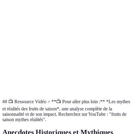
Très élevée
Variable (selon
Fraîcheur
Vérifier loca
(saison dépend)
transport)
Varie selon
Les deux on
Nutriments
Souvent stable
maturité
atout
Fruits de sa
Impact
Élevé (transport
Faible
privilégient
carbone
longue distance)
l'environne
Généralement
Souvent plus
Avantage au
Prix
meilleur marché
variable
local
## 📺 Ressource Vidéo > **📺 Pour aller plus loin :** *Les mythes
et réalités des fruits de saison*, une analyse complète de la
saisonnalité et de son impact. Recherchez sur YouTube : "fruits de
saison mythes réalités".
Anecdotes Historiques et Mythiques