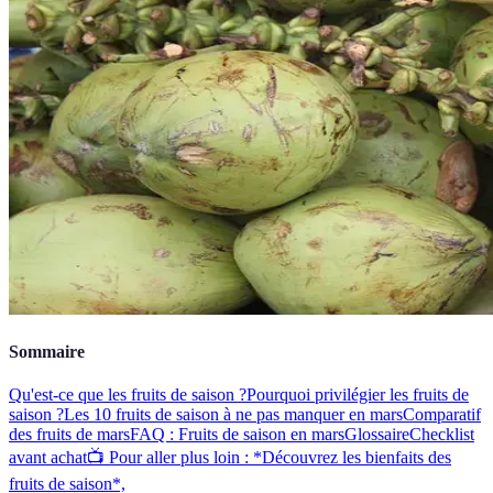
Sommaire
Qu'est-ce que les fruits de saison ?
Pourquoi privilégier les fruits de
saison ?
Les 10 fruits de saison à ne pas manquer en mars
Comparatif
des fruits de mars
FAQ : Fruits de saison en mars
Glossaire
Checklist
avant achat
📺 Pour aller plus loin : *Découvrez les bienfaits des
fruits de saison*,