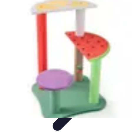
Fruits de Saison
Printemps
Saisons
Alimentation saine
Articles Mensuels
Choix et
Conservation
Fruits de Saison