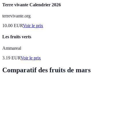
Terre vivante Calendrier 2026
terrevivante.org
10.00
EUR
Voir le prix
Les fruits verts
Ammareal
3.19
EUR
Voir le prix
Comparatif des fruits de mars
Fruit
Valeurs nutritionnelles
Points forts
Prix moyen
Riches en
Pommes
52 cal / 100g
fibres,
2,00
vitamine C
Vitamine C,