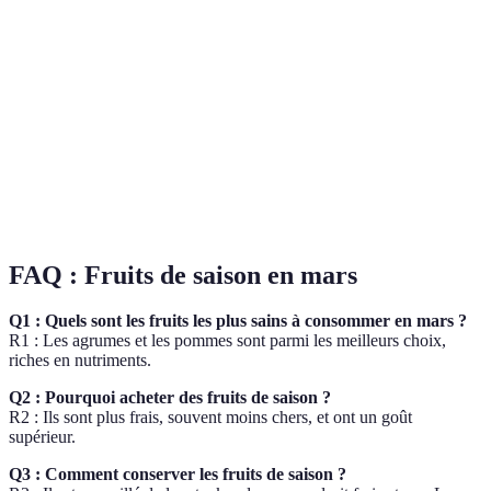
Agrumes
47 cal / 100g
boost
1,50
immunitaire
Vitamine K,
Kiwi
61 cal / 100g
3,00
antioxydants
Peu
Fraises
32 cal / 100g
caloriques,
4,00
sucrées
FAQ : Fruits de saison en mars
Q1 : Quels sont les fruits les plus sains à consommer en mars ?
R1 : Les agrumes et les pommes sont parmi les meilleurs choix,
riches en nutriments.
Q2 : Pourquoi acheter des fruits de saison ?
R2 : Ils sont plus frais, souvent moins chers, et ont un goût
supérieur.
Q3 : Comment conserver les fruits de saison ?