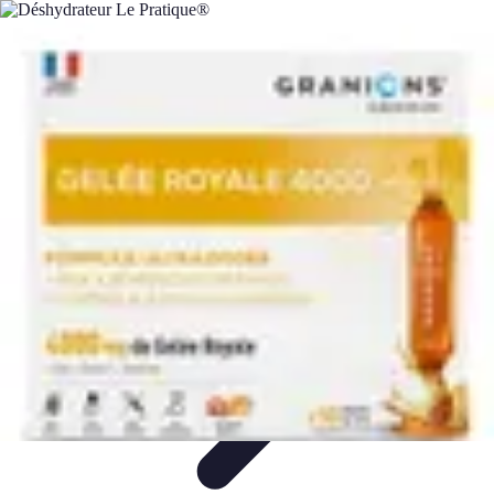
Fruits de Saison
Printemps
Saisons
Alimentation saine
Articles Mensuels
Choix et
Conservation
Fruits de Saison