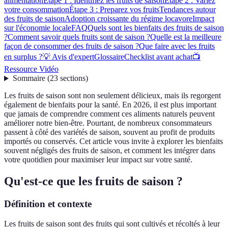
alimentation
Étape 1 : Identifiez les fruits de saison
Étape 2 : Variez
votre consommation
Étape 3 : Preparez vos fruits
Tendances autour
des fruits de saison
Adoption croissante du régime locavore
Impact
sur l'économie locale
FAQ
Quels sont les bienfaits des fruits de saison
?
Comment savoir quels fruits sont de saison ?
Quelle est la meilleure
façon de consommer des fruits de saison ?
Que faire avec les fruits
en surplus ?
💡 Avis d'expert
Glossaire
Checklist avant achat
📺
Ressource Vidéo
Sommaire
(
23
sections
)
Les fruits de saison sont non seulement délicieux, mais ils regorgent
également de bienfaits pour la santé. En 2026, il est plus important
que jamais de comprendre comment ces aliments naturels peuvent
améliorer notre bien-être. Pourtant, de nombreux consommateurs
passent à côté des variétés de saison, souvent au profit de produits
importés ou conservés. Cet article vous invite à explorer les bienfaits
souvent négligés des fruits de saison, et comment les intégrer dans
votre quotidien pour maximiser leur impact sur votre santé.
Qu'est-ce que les fruits de saison ?
Définition et contexte
Les fruits de saison sont des fruits qui sont cultivés et récoltés à leur