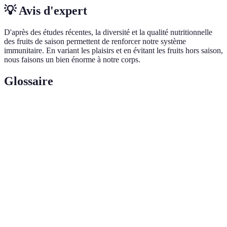
💡 Avis d'expert
D'après des études récentes, la diversité et la qualité nutritionnelle
des fruits de saison permettent de renforcer notre système
immunitaire. En variant les plaisirs et en évitant les fruits hors saison,
nous faisons un bien énorme à notre corps.
Glossaire
Terme
Définition
Fruits de
Fruits cultivés et récoltés à leur période naturelle
saison
de croissance.
Personne qui privilégie la consommation de
Locavore
produits locaux.
Agriculture
Méthodes de culture respectueuses de
durable
l'environnement et des ressources.