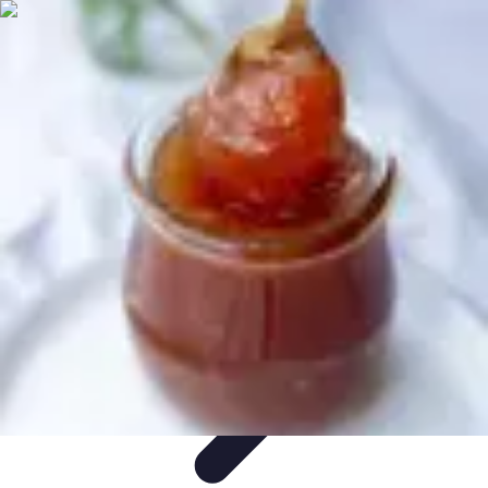
Fruits de Saison
Printemps
Saisons
Alimentation saine
Articles Mensuels
Choix et
Conservation
Fruits de Saison