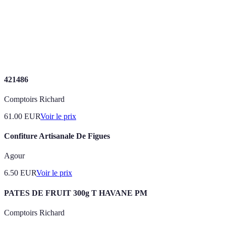
Substances qui protègent le corps des radicaux
Antioxydants
libres, aidant à réduire l'inflammation.
Production
Produits agricoles générés dans une région,
locale
favorisant des circuits courts.
421486
Comptoirs Richard
61.00
EUR
Voir le prix
Confiture Artisanale De Figues
Agour
6.50
EUR
Voir le prix
PATES DE FRUIT 300g T HAVANE PM
Comptoirs Richard