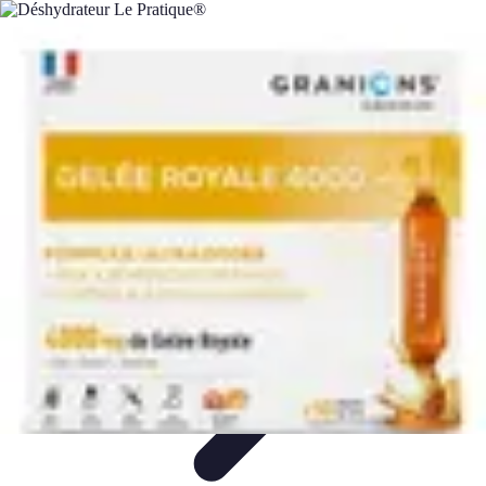
Fruits de Saison
Printemps
Saisons
Alimentation saine
Articles Mensuels
Choix et
Conservation
Fruits de Saison