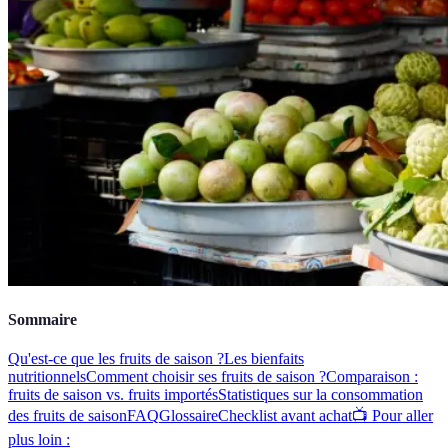
Sommaire
Qu'est-ce que les fruits de saison ?
Les bienfaits
nutritionnels
Comment choisir ses fruits de saison ?
Comparaison :
fruits de saison vs. fruits importés
Statistiques sur la consommation
des fruits de saison
FAQ
Glossaire
Checklist avant achat
📺 Pour aller
plus loin :