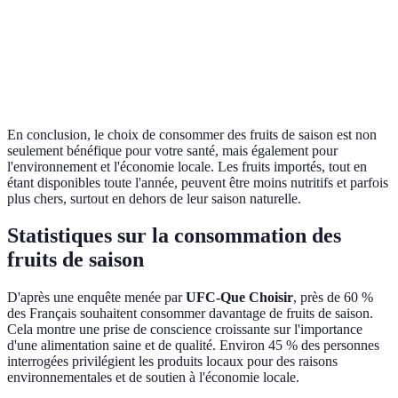
Avant
Impact
Élevé
aux
Faible (local)
environnemental
(transport)
fruits 
saison
En conclusion, le choix de consommer des fruits de saison est non
seulement bénéfique pour votre santé, mais également pour
l'environnement et l'économie locale. Les fruits importés, tout en
étant disponibles toute l'année, peuvent être moins nutritifs et parfois
plus chers, surtout en dehors de leur saison naturelle.
Statistiques sur la consommation des
fruits de saison
D'après une enquête menée par
UFC-Que Choisir
, près de 60 %
des Français souhaitent consommer davantage de fruits de saison.
Cela montre une prise de conscience croissante sur l'importance
d'une alimentation saine et de qualité. Environ 45 % des personnes
interrogées privilégient les produits locaux pour des raisons
environnementales et de soutien à l'économie locale.