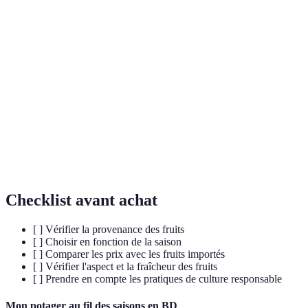
Terme
Définition
Période de l'année durant laquelle un fruit est
Saison
naturellement récolté.
Se dit d'un aliment qui apporte des éléments
Nutritif
essentiels à l'organisme.
Substances qui protègent les cellules contre le
Antioxydants
vieillissement et les maladies.
Checklist avant achat
[ ] Vérifier la provenance des fruits
[ ] Choisir en fonction de la saison
[ ] Comparer les prix avec les fruits importés
[ ] Vérifier l'aspect et la fraîcheur des fruits
[ ] Prendre en compte les pratiques de culture responsable
Mon potager au fil des saisons en BD