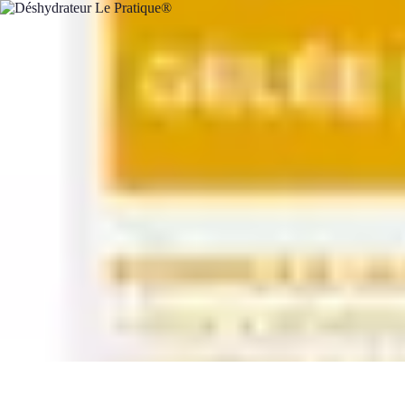
Fruits de Saison
Printemps
Saisons
Alimentation saine
Articles Mensuels
Choix et Conse
Fruits de Saison