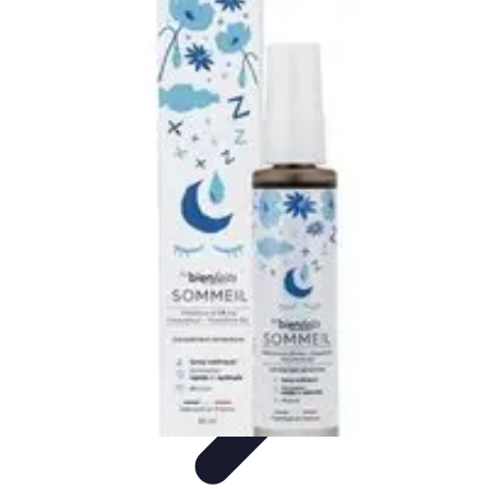
Fruits de Saison
Printemps
Saisons
Alimentation saine
Articles Mensuels
Choix et
Conservation
Fruits de Saison