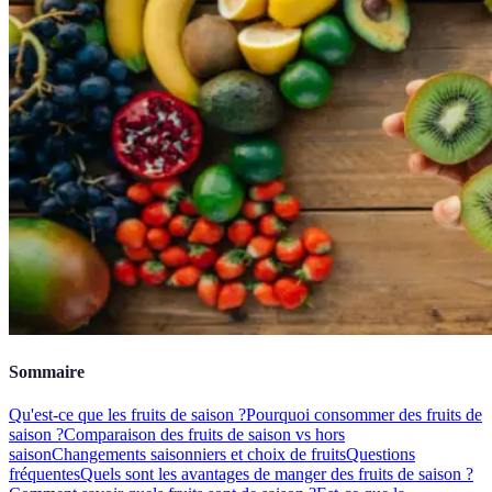
Sommaire
Qu'est-ce que les fruits de saison ?
Pourquoi consommer des fruits de
saison ?
Comparaison des fruits de saison vs hors
saison
Changements saisonniers et choix de fruits
Questions
fréquentes
Quels sont les avantages de manger des fruits de saison ?