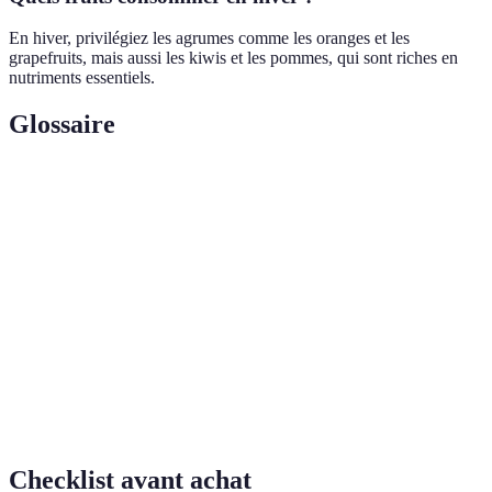
En hiver, privilégiez les agrumes comme les oranges et les
grapefruits, mais aussi les kiwis et les pommes, qui sont riches en
nutriments essentiels.
Glossaire
Terme
Définition
Période de l'année durant laquelle un produit est
Saison
cultivé.
Substances nécessaires au bon fonctionnement de
Nutriments
l'organisme.
Molécules qui protègent les cellules des
Antioxydants
dommages causés par les radicaux libres.
Checklist avant achat