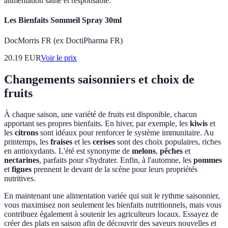
alimentation saine et responsable.
Les Bienfaits Sommeil Spray 30ml
DocMorris FR (ex DoctiPharma FR)
20.19
EUR
Voir le prix
Changements saisonniers et choix de
fruits
À chaque saison, une variété de fruits est disponible, chacun
apportant ses propres bienfaits. En hiver, par exemple, les
kiwis
et
les
citrons
sont idéaux pour renforcer le système immunitaire. Au
printemps, les
fraises
et les
cerises
sont des choix populaires, riches
en antioxydants. L'été est synonyme de
melons
,
pêches
et
nectarines
, parfaits pour s'hydrater. Enfin, à l'automne, les
pommes
et
figues
prennent le devant de la scène pour leurs propriétés
nutritives.
En maintenant une alimentation variée qui suit le rythme saisonnier,
vous maximisez non seulement les bienfaits nutritionnels, mais vous
contribuez également à soutenir les agriculteurs locaux. Essayez de
créer des plats en saison afin de découvrir des saveurs nouvelles et