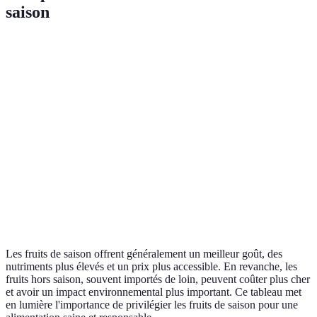
saison
Critères
Fruits de saison
Fruits hors saison
Nutriments
Plus riches
Moins riches
Goût
Meilleur
Souvent fade
Coût
Moins cher
Plus cher
Impact
Faible
Élevé
environnemental
Les fruits de saison offrent généralement un meilleur goût, des
nutriments plus élevés et un prix plus accessible. En revanche, les
fruits hors saison, souvent importés de loin, peuvent coûter plus cher
et avoir un impact environnemental plus important. Ce tableau met
en lumière l'importance de privilégier les fruits de saison pour une