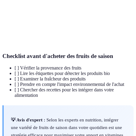
Agriculture
l'environnement tout en étant économiquement
durable
viable.
Période de l'année pendant laquelle un fruit ou un
Saison
légume est récolté et est à son apogée de goût et
de nutrition.
Checklist avant d'acheter des fruits de saison
[ ] Vérifier la provenance des fruits
[ ] Lire les étiquettes pour détecter les produits bio
[ ] Examiner la fraîcheur des produits
[ ] Prendre en compte l'impact environnemental de l'achat
[ ] Chercher des recettes pour les intégrer dans votre
alimentation
💡 Avis d'expert :
Selon les experts en nutrition, intégrer
une variété de fruits de saison dans votre quotidien est une
stratégie efficace pour maximiser votre apport en vitamines