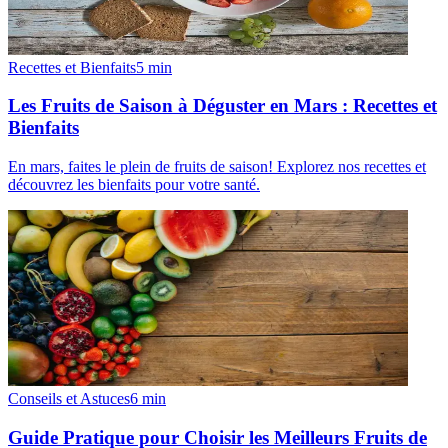
Recettes et Bienfaits
5
min
Les Fruits de Saison à Déguster en Mars : Recettes et
Bienfaits
En mars, faites le plein de fruits de saison! Explorez nos recettes et
découvrez les bienfaits pour votre santé.
Conseils et Astuces
6
min
Guide Pratique pour Choisir les Meilleurs Fruits de