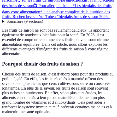
saison
FAQ sur les fruits de saison
Glossaire
Checklist avant d'acheter
des fruits de saison
📺 Pour aller plus loin : *Les bienfaits des fruits
dans votre alimentation*, une analyse complète de la nutrition des
fruits. Recherchez sur YouTube : "bienfaits fruits de saison 2026".
Sommaire
(
9
sections
)
Les fruits de saison ne sont pas seulement délicieux, ils apportent
également de nombreux bienfaits pour la santé. En 2026, il est
essentiel de comprendre comment ces fruits peuvent soutenir une
alimentation équilibrée. Dans cet article, nous allons explorer les
différents avantages d’intégrer des fruits de saison à votre régime
alimentaire.
Pourquoi choisir des fruits de saison ?
Choisir des fruits de saison, c’est d’abord opter pour des produits au
goût inégalé. En effet, les fruits récoltés à maturité offrent des
saveurs bien plus riches que ceux cultivés sous serre ou conservés
longtemps. En plus de la saveur, les fruits de saison sont souvent
plus riches en nutriments. En effet, selon plusieurs études, les
aliments consommés à leur pic de maturité contiennent un plus
grand nombre de vitamines et d'antioxydants. Cela peut aider à
renforcer le système immunitaire, à prévenir certaines maladies et à
maintenir une santé optimale.