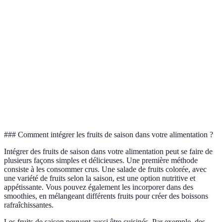
Renforce le système
Orange
Hiver
Vitamine C
immunitaire
Vitamines
Hydratation et
Pêche
Été
A et C
antioxydants
Pomme
Automne
Vitamine C
Favorise la digestion
Améliore la circulation
Fraise
Printemps
Vitamine C
sanguine
### Comment intégrer les fruits de saison dans votre alimentation ?
Intégrer des fruits de saison dans votre alimentation peut se faire de
plusieurs façons simples et délicieuses. Une première méthode
consiste à les consommer crus. Une salade de fruits colorée, avec
une variété de fruits selon la saison, est une option nutritive et
appétissante. Vous pouvez également les incorporer dans des
smoothies, en mélangeant différents fruits pour créer des boissons
rafraîchissantes.
Les fruits de saison peuvent aussi être cuisinés. Par exemple, des