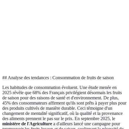
Nutriments
Moins riches
vitamines
Savoureux et
Fade et moins
Goût
juteux
engageant
Souvent moins
Prix
Plus coûteux
chers
Impact
Faible (local)
Élevé (transporté)
environnemental
## Analyse des tendances : Consommation de fruits de saison
Les habitudes de consommation évoluent. Une étude menée en
2025 révèle que 68% des Français privilégient désormais les fruits
de saison pour des raisons de santé et d'environnement. De plus,
45% des consommateurs affirment qu'ils sont prêts à payer plus pour
des produits cultivés de manière durable. Ceci témoigne d'un
changement de mentalité significatif, où la qualité et la provenance
des aliments prennent le pas sur le prix. En septembre 2025, le
ministère de l'Agriculture
a d'ailleurs lancé une campagne pour
promouvoir les fruits locaux et de saison, soulignant la nécessité de