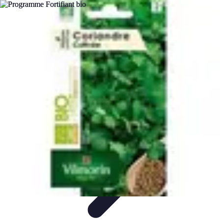
Fruits de Saison
Printemps
Saisons
Alimentation saine
Articles Mensuels
Choix et
Conservation
Fruits de Saison