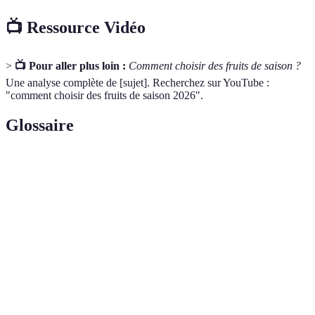
📺 Ressource Vidéo
>
📺 Pour aller plus loin :
Comment choisir des fruits de saison ?
Une analyse complète de [sujet]. Recherchez sur YouTube :
"comment choisir des fruits de saison 2026".
Glossaire
Terme
Définition
Fruits de
Fruits cultivés et récoltés pendant leur période
saison
optimale.
Substances qui luttent contre les effets néfastes
Antioxydants
des radicaux libres.
Agriculture
Méthodes de culture qui préservent
durable
l'environnement et les ressources naturelles.