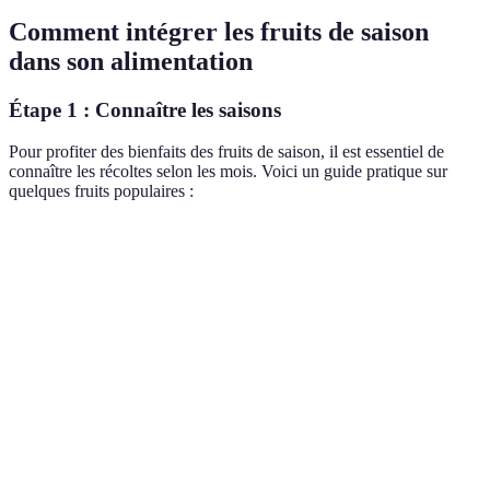
Comment intégrer les fruits de saison
dans son alimentation
Étape 1 : Connaître les saisons
Pour profiter des bienfaits des fruits de saison, il est essentiel de
connaître les récoltes selon les mois. Voici un guide pratique sur
quelques fruits populaires :
Mois
Fruits de Saison
Janvier
Pommes, poires
Juin
Cerises, fraises
Septembre
Raisins, poires
Décembre
Kiwi, oranges