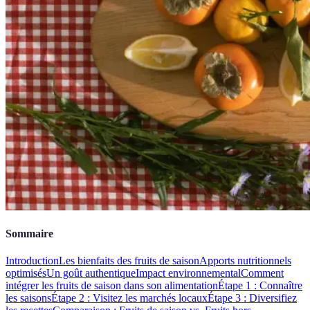
Sommaire
Introduction
Les bienfaits des fruits de saison
Apports nutritionnels
optimisés
Un goût authentique
Impact environnemental
Comment
intégrer les fruits de saison dans son alimentation
Étape 1 : Connaître
les saisons
Étape 2 : Visitez les marchés locaux
Étape 3 : Diversifiez