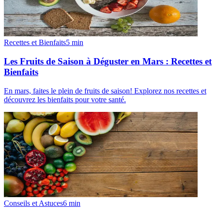
Recettes et Bienfaits
5
min
Les Fruits de Saison à Déguster en Mars : Recettes et
Bienfaits
En mars, faites le plein de fruits de saison! Explorez nos recettes et
découvrez les bienfaits pour votre santé.
Conseils et Astuces
6
min