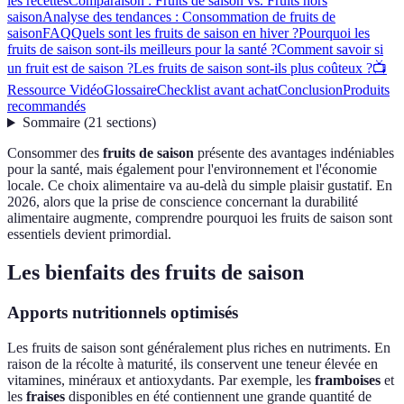
les recettes
Comparaison : Fruits de saison vs. Fruits hors
saison
Analyse des tendances : Consommation de fruits de
saison
FAQ
Quels sont les fruits de saison en hiver ?
Pourquoi les
fruits de saison sont-ils meilleurs pour la santé ?
Comment savoir si
un fruit est de saison ?
Les fruits de saison sont-ils plus coûteux ?
📺
Ressource Vidéo
Glossaire
Checklist avant achat
Conclusion
Produits
recommandés
Sommaire
(
21
sections
)
Consommer des
fruits de saison
présente des avantages indéniables
pour la santé, mais également pour l'environnement et l'économie
locale. Ce choix alimentaire va au-delà du simple plaisir gustatif. En
2026, alors que la prise de conscience concernant la durabilité
alimentaire augmente, comprendre pourquoi les fruits de saison sont
essentiels devient primordial.
Les bienfaits des fruits de saison
Apports nutritionnels optimisés
Les fruits de saison sont généralement plus riches en nutriments. En
raison de la récolte à maturité, ils conservent une teneur élevée en
vitamines, minéraux et antioxydants. Par exemple, les
framboises
et
les
fraises
disponibles en été contiennent une grande quantité de