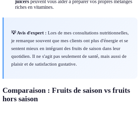
juicers
peuvent vous aider à préparer vos propres mélanges
riches en vitamines.
💡 Avis d'expert :
Lors de mes consultations nutritionnelles,
je remarque souvent que mes clients ont plus d'énergie et se
sentent mieux en intégrant des fruits de saison dans leur
quotidien. Il ne s'agit pas seulement de santé, mais aussi de
plaisir et de satisfaction gustative.
Comparaison : Fruits de saison vs fruits
hors saison
Critères
Fruits de saison
Fruits hors saison
Verd
Riches en
Moins de
Fruit
Nutriments
vitamines
nutriments
sont 