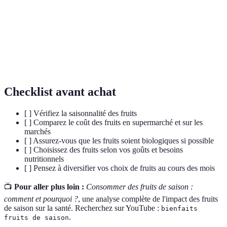
saison
l'année.
Composés qui aident à lutter contre les dommages
Antioxydants
cellulaires.
Vitamines
Nutriments essentiels nécessaires à la bonne santé.
Checklist avant achat
[ ] Vérifiez la saisonnalité des fruits
[ ] Comparez le coût des fruits en supermarché et sur les
marchés
[ ] Assurez-vous que les fruits soient biologiques si possible
[ ] Choisissez des fruits selon vos goûts et besoins
nutritionnels
[ ] Pensez à diversifier vos choix de fruits au cours des mois
📺
Pour aller plus loin :
Consommer des fruits de saison :
comment et pourquoi ?
, une analyse complète de l'impact des fruits
de saison sur la santé. Recherchez sur YouTube :
bienfaits
.
fruits de saison