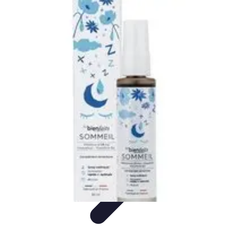
Fruits de Saison
Printemps
Saisons
Alimentation saine
Articles Mensuels
Choix et
Conservation
Fruits de Saison