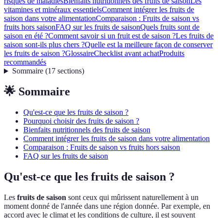
risques de maladies
Bienfaits nutritionnels des fruits de saison
Les
vitamines et minéraux essentiels
Comment intégrer les fruits de
saison dans votre alimentation
Comparaison : Fruits de saison vs
fruits hors saison
FAQ sur les fruits de saison
Quels fruits sont de
saison en été ?
Comment savoir si un fruit est de saison ?
Les fruits de
saison sont-ils plus chers ?
Quelle est la meilleure façon de conserver
les fruits de saison ?
Glossaire
Checklist avant achat
Produits
recommandés
Sommaire
(
17
sections
)
🌟 Sommaire
Qu'est-ce que les fruits de saison ?
Pourquoi choisir des fruits de saison ?
Bienfaits nutritionnels des fruits de saison
Comment intégrer les fruits de saison dans votre alimentation
Comparaison : Fruits de saison vs fruits hors saison
FAQ sur les fruits de saison
Qu'est-ce que les fruits de saison ?
Les
fruits de saison
sont ceux qui mûrissent naturellement à un
moment donné de l'année dans une région donnée. Par exemple, en
accord avec le climat et les conditions de culture, il est souvent