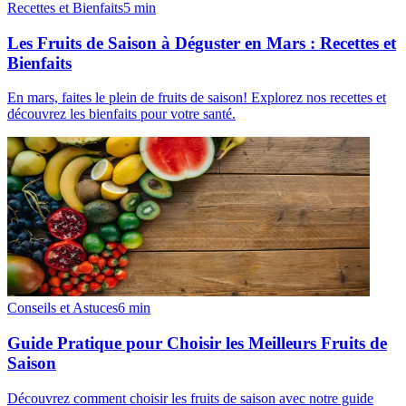
Recettes et Bienfaits
5
min
Les Fruits de Saison à Déguster en Mars : Recettes et
Bienfaits
En mars, faites le plein de fruits de saison! Explorez nos recettes et
découvrez les bienfaits pour votre santé.
Conseils et Astuces
6
min
Guide Pratique pour Choisir les Meilleurs Fruits de
Saison
Découvrez comment choisir les fruits de saison avec notre guide