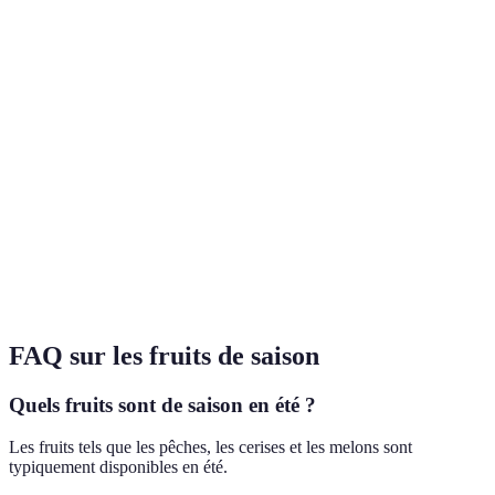
Fruit
Saveurs
Goût souvent
Goût
sont 
optimales
altéré
savo
Fruit
Souvent moins
Coût
Coût plus élevé
sont 
chers
écon
Fruit
Impact
Basse empreinte
Haute empreinte
plus
environnemental
carbone
carbone
écore
FAQ sur les fruits de saison
Quels fruits sont de saison en été ?
Les fruits tels que les pêches, les cerises et les melons sont
typiquement disponibles en été.