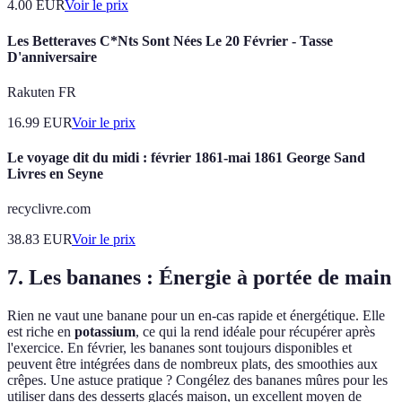
4.00
EUR
Voir le prix
Les Betteraves C*Nts Sont Nées Le 20 Février - Tasse
D'anniversaire
Rakuten FR
16.99
EUR
Voir le prix
Le voyage dit du midi : février 1861-mai 1861 George Sand
Livres en Seyne
recyclivre.com
38.83
EUR
Voir le prix
7. Les bananes : Énergie à portée de main
Rien ne vaut une banane pour un en-cas rapide et énergétique. Elle
est riche en
potassium
, ce qui la rend idéale pour récupérer après
l'exercice. En février, les bananes sont toujours disponibles et
peuvent être intégrées dans de nombreux plats, des smoothies aux
crêpes. Une astuce pratique ? Congélez des bananes mûres pour les
utiliser dans des desserts glacés maison, un excellent moyen de