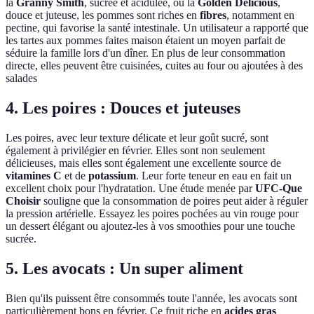
la
Granny Smith
, sucrée et acidulée, ou la
Golden Delicious
,
douce et juteuse, les pommes sont riches en
fibres
, notamment en
pectine, qui favorise la santé intestinale. Un utilisateur a rapporté que
les tartes aux pommes faites maison étaient un moyen parfait de
séduire la famille lors d'un dîner. En plus de leur consommation
directe, elles peuvent être cuisinées, cuites au four ou ajoutées à des
salades
4. Les poires : Douces et juteuses
Les poires, avec leur texture délicate et leur goût sucré, sont
également à privilégier en février. Elles sont non seulement
délicieuses, mais elles sont également une excellente source de
vitamines C
et de
potassium
. Leur forte teneur en eau en fait un
excellent choix pour l'hydratation. Une étude menée par
UFC-Que
Choisir
souligne que la consommation de poires peut aider à réguler
la pression artérielle. Essayez les poires pochées au vin rouge pour
un dessert élégant ou ajoutez-les à vos smoothies pour une touche
sucrée.
5. Les avocats : Un super aliment
Bien qu'ils puissent être consommés toute l'année, les avocats sont
particulièrement bons en février. Ce fruit riche en
acides gras