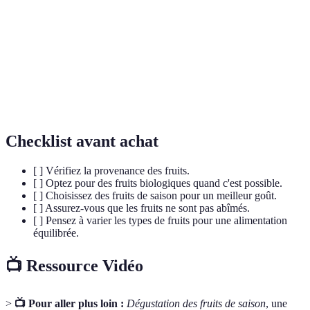
saison
souvent plus sucrés et savoureux.
Molécules qui protègent les cellules du corps des
Antioxydants
dommages causés par les radicaux libres.
Nutriments essentiels que notre corps ne peut pas
Vitamines
synthétiser en quantités suffisantes.
Checklist avant achat
[ ] Vérifiez la provenance des fruits.
[ ] Optez pour des fruits biologiques quand c'est possible.
[ ] Choisissez des fruits de saison pour un meilleur goût.
[ ] Assurez-vous que les fruits ne sont pas abîmés.
[ ] Pensez à varier les types de fruits pour une alimentation
équilibrée.
📺 Ressource Vidéo
>
📺 Pour aller plus loin :
Dégustation des fruits de saison
, une