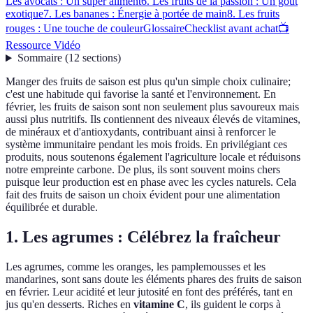
Les avocats : Un super aliment
6. Les fruits de la passion : Un goût
exotique
7. Les bananes : Énergie à portée de main
8. Les fruits
rouges : Une touche de couleur
Glossaire
Checklist avant achat
📺
Ressource Vidéo
Sommaire
(
12
sections
)
Manger des fruits de saison est plus qu'un simple choix culinaire;
c'est une habitude qui favorise la santé et l'environnement. En
février, les fruits de saison sont non seulement plus savoureux mais
aussi plus nutritifs. Ils contiennent des niveaux élevés de vitamines,
de minéraux et d'antioxydants, contribuant ainsi à renforcer le
système immunitaire pendant les mois froids. En privilégiant ces
produits, nous soutenons également l'agriculture locale et réduisons
notre empreinte carbone. De plus, ils sont souvent moins chers
puisque leur production est en phase avec les cycles naturels. Cela
fait des fruits de saison un choix évident pour une alimentation
équilibrée et durable.
1. Les agrumes : Célébrez la fraîcheur
Les agrumes, comme les oranges, les pamplemousses et les
mandarines, sont sans doute les éléments phares des fruits de saison
en février. Leur acidité et leur jutosité en font des préférés, tant en
jus qu'en desserts. Riches en
vitamine C
, ils guident le corps à