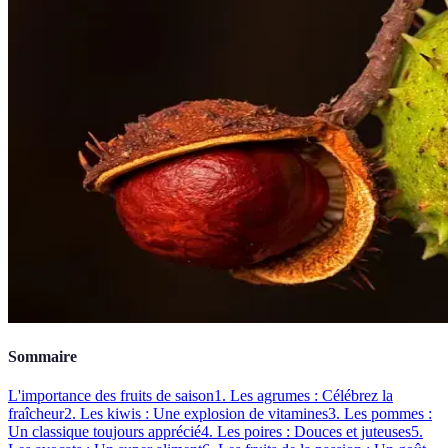
Sommaire
L'importance des fruits de saison
1. Les agrumes : Célébrez la
fraîcheur
2. Les kiwis : Une explosion de vitamines
3. Les pommes :
Un classique toujours apprécié
4. Les poires : Douces et juteuses
5.