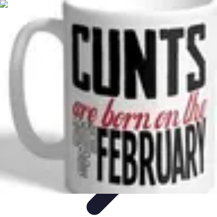
Fruits de Saison
Printemps
Saisons
Alimentation saine
Articles Mensuels
Choix et
Conservation
Fruits de Saison