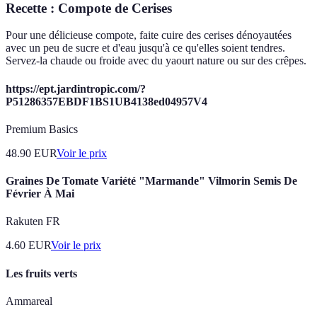
Recette : Compote de Cerises
Pour une délicieuse compote, faite cuire des cerises dénoyautées
avec un peu de sucre et d'eau jusqu'à ce qu'elles soient tendres.
Servez-la chaude ou froide avec du yaourt nature ou sur des crêpes.
https://ept.jardintropic.com/?
P51286357EBDF1BS1UB4138ed04957V4
Premium Basics
48.90
EUR
Voir le prix
Graines De Tomate Variété "Marmande" Vilmorin Semis De
Février À Mai
Rakuten FR
4.60
EUR
Voir le prix
Les fruits verts
Ammareal