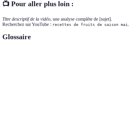
📺 Pour aller plus loin :
Titre descriptif de la vidéo
, une analyse complète de [sujet].
Recherchez sur YouTube :
.
recettes de fruits de saison mai
Glossaire
Terme
Définition
Fruits qui atteignent leur pleine maturité à un
Fruits de
moment spécifique de l'année, offrant à la fois de
saison
la saveur et des nutriments optimaux.
Composés qui protègent le corps contre les
Antioxydants
dommages causés par des radicaux libres. Ils
aident à prévenir divers maladies.
Un régime alimentaire comprenant une variété
Alimentation
d'aliments bénéfiques pour la santé, permettant
équilibrée