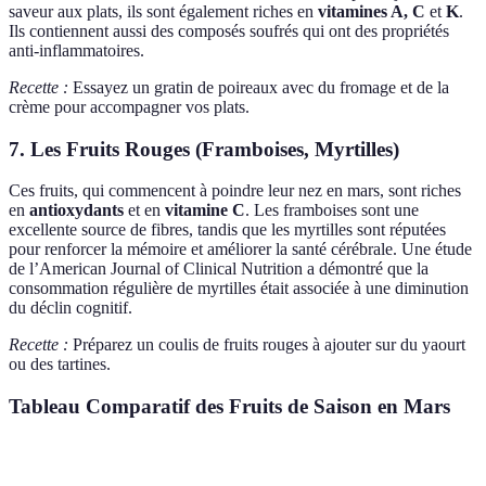
saveur aux plats, ils sont également riches en
vitamines A, C
et
K
.
Ils contiennent aussi des composés soufrés qui ont des propriétés
anti-inflammatoires.
Recette :
Essayez un gratin de poireaux avec du fromage et de la
crème pour accompagner vos plats.
7. Les Fruits Rouges (Framboises, Myrtilles)
Ces fruits, qui commencent à poindre leur nez en mars, sont riches
en
antioxydants
et en
vitamine C
. Les framboises sont une
excellente source de fibres, tandis que les myrtilles sont réputées
pour renforcer la mémoire et améliorer la santé cérébrale. Une étude
de l’American Journal of Clinical Nutrition a démontré que la
consommation régulière de myrtilles était associée à une diminution
du déclin cognitif.
Recette :
Préparez un coulis de fruits rouges à ajouter sur du yaourt
ou des tartines.
Tableau Comparatif des Fruits de Saison en Mars
Fruit
Bienfaits
Utilisation Culinaire
Teneur en 