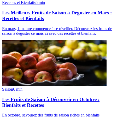
Recettes et Bienfaits
6
min
Les Meilleurs Fruits de Saison à Déguster en Mars :
Recettes et Bienfaits
En mars, la nature commence à se réveiller. Découvrez les fruits de
saison à déguster ce mois-ci avec des recettes et bienfaits.
Saison
6
min
Les Fruits de Saison à Découvrir en Octobre :
Bienfaits et Recettes
En octobre, savourez des fruits de saison riches en bienfaits.