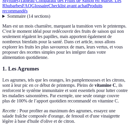
Myrtilles)
Tableau Comparatif des Fruits de Saison en Mars
8. Les
Rhubarbes
FAQ
Glossaire
Checklist avant achat
Produits
recommandés
Sommaire
(
14
sections
)
Mars est un mois charnière, marquant la transition vers le printemps.
C'est le moment idéal pour redécouvrir des fruits de saison qui non
seulement régalent les papilles, mais apportent également de
nombreux bienfaits pour la santé. Dans cet article, nous allons
explorer les fruits les plus savoureux de mars, leurs vertus, et vous
proposer des recettes simples pour les intégrer dans votre
alimentation quotidienne.
1. Les Agrumes
Les agrumes, tels que les oranges, les pamplemousses et les citrons,
sont à leur pic en ce début de printemps. Pleins de
vitamine C
, ils
renforcent le système immunitaire et sont essentiels pour lutter contre
les maladies saisonnières. Par exemple, une seule orange couvre
plus de 100% de l’apport quotidien recommandé en vitamine C.
Recette :
Pour profiter au maximum des agrumes, essayez une
salade fraîche composée d'orange, de fenouil et d'une vinaigrette
légère à base d'huile d'olive et de citron.