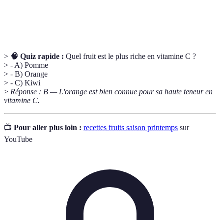
Composants des aliments qui facilitent la
Fibres
digestion.
>
🧠 Quiz rapide :
Quel fruit est le plus riche en vitamine C ?
> - A) Pomme
> - B) Orange
> - C) Kiwi
>
Réponse : B — L'orange est bien connue pour sa haute teneur en
vitamine C.
📺
Pour aller plus loin :
recettes fruits saison printemps
sur
YouTube