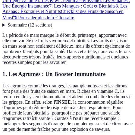
Un Léger Acidulé
5. Les Kiwi : Petit mais Puissant
6. Les Bananes :
Une Énergie Instantanée
7. Les Mangues : Goût et Bienfaits
8. Les
Ananas : Exotiques et Nutritifs
Checklist des Fruits de Saison en
Mars
📺 Pour aller plus loin :
Glossaire
Sommaire
(
12
sections
)
La période de mars marque le début du printemps, apportant avec
elle une variété de fruits savoureux et nutritifs. Les fruits de saison
en mars sont non seulement délicieux, mais ils offrent également de
nombreux bienfaits pour la santé. Dans cet article, nous vous ferons
découvrir ces trésors fruités, leurs apports nutritionnels et quelques
recettes simples pour les savourer.
1. Les Agrumes : Un Booster Immunitaire
Les agrumes comme les oranges, les pamplemousses et les citrons
font partie des fruits de saison en mars. Riches en vitamine C, ils
renforcent le système immunitaire et aident à combattre les rhumes et
les grippes. En effet, selon
l'INSEE
, la consommation régulière
d'agrumes peut réduire le risque de maladies respiratoires. Pour
profiter de leurs bienfaits, pourquoi ne pas préparer une salade
d'agrumes rafraîchissante ? Gardez à l'œil une recette simple :
mélangez des segments d'orange, de pamplemousse et de citron avec
un peu de menthe fraîche pour une explosion de saveurs.