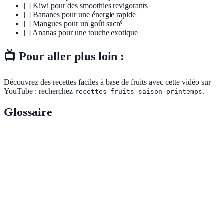
[ ] Kiwi pour des smoothies revigorants
[ ] Bananes pour une énergie rapide
[ ] Mangues pour un goût sucré
[ ] Ananas pour une touche exotique
📺 Pour aller plus loin :
Découvrez des recettes faciles à base de fruits avec cette vidéo sur
YouTube : recherchez
.
recettes fruits saison printemps
Glossaire
Terme
Définition
Nutriments essentiels pour le bon fonctionnement
Vitamines
du corps.
Substances qui protègent les cellules contre les
Antioxydants
dommages.