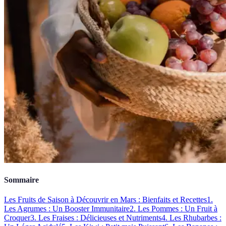
Sommaire
Les Fruits de Saison à Découvrir en Mars : Bienfaits et Recettes
1.
Les Agrumes : Un Booster Immunitaire
2. Les Pommes : Un Fruit à
Croquer
3. Les Fraises : Délicieuses et Nutriments
4. Les Rhubarbes :