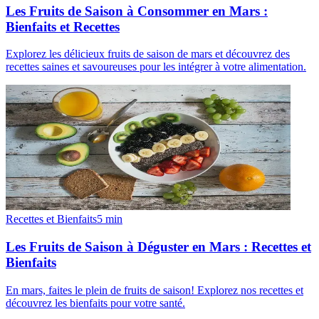
Les Fruits de Saison à Consommer en Mars :
Bienfaits et Recettes
Explorez les délicieux fruits de saison de mars et découvrez des
recettes saines et savoureuses pour les intégrer à votre alimentation.
Recettes et Bienfaits
5
min
Les Fruits de Saison à Déguster en Mars : Recettes et
Bienfaits
En mars, faites le plein de fruits de saison! Explorez nos recettes et
découvrez les bienfaits pour votre santé.