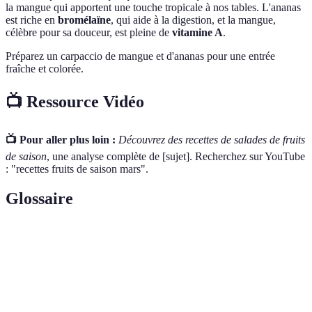
la mangue qui apportent une touche tropicale à nos tables. L'ananas
est riche en
bromélaïne
, qui aide à la digestion, et la mangue,
célèbre pour sa douceur, est pleine de
vitamine A
.
Préparez un carpaccio de mangue et d'ananas pour une entrée
fraîche et colorée.
📺 Ressource Vidéo
📺 Pour aller plus loin :
Découvrez des recettes de salades de fruits
de saison
, une analyse complète de [sujet]. Recherchez sur YouTube
: "recettes fruits de saison mars".
Glossaire
Terme
Définition
Fruits de
Fruits qui mûrissent durant une période spécifique
saison
de l'année.