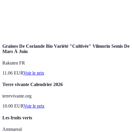
Substances qui protègent les cellules contre les
Antioxydants
radicaux libres.
Composés organiques nécessaires à de multiples
Vitamines
fonctions corporelles.
Graines De Coriande Bio Variété "Cultivée" Vilmorin Semis De
Mars À Juin
Rakuten FR
11.06
EUR
Voir le prix
Terre vivante Calendrier 2026
terrevivante.org
10.00
EUR
Voir le prix
Les fruits verts
Ammareal