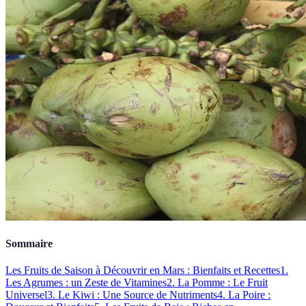
Sommaire
Les Fruits de Saison à Découvrir en Mars : Bienfaits et Recettes
1.
Les Agrumes : un Zeste de Vitamines
2. La Pomme : Le Fruit
Universel
3. Le Kiwi : Une Source de Nutriments
4. La Poire :