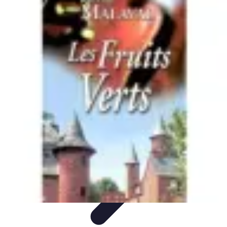
Fruits de Saison
Printemps
Saisons
Alimentation saine
Articles Mensuels
Choix et
Conservation
Fruits de Saison