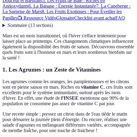
Douceur et Bienfaits
5. Les Fruits de Baie : Riches en
Antioxydants
6. La Banane : Énergie Instantanée
7. La Caneberge :
La Surprise de Mars
8. Les Fruits Exotiques : Pour Éveiller les
Papilles
📺 Ressource Vidéo
Glossaire
Checklist avant achat
FAQ
Sommaire
(
13
sections
)
Mars est un mois transitionnel, où l'hiver s'efface lentement pour
laisser place au printemps. Ces changements climatiques influencent
également la disponibilité des fruits de saison. Découvrons ensemble
quels fruits sont à l'honneur en mars et leurs nombreux bienfaits sur
la santé !
1. Les Agrumes : un Zeste de Vitamines
Les agrumes comme les oranges, les pamplemousses et les citrons
sont en pleine saison en mars. Riches en
vitamine C
, ces fruits sont
excellents pour le système immunitaire, surtout après les mois
d'hiver. En effet, une étude de
l'INSEE
mentionne que 90% de la
population ne consomme pas assez de vitamine C par jour.
Une recette simple : pressez un citron dans de l'eau tiède le matin
pour démarrer la journée plein d'énergie. Ou encore, réalisez une
salade d'agrumes en mélangeant différentes variétés, accompagnée
de menthe fraîche, pour une touche de fraicheur !