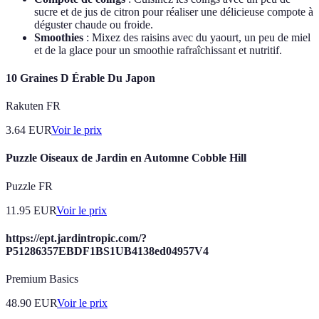
sucre et de jus de citron pour réaliser une délicieuse compote à
déguster chaude ou froide.
Smoothies
: Mixez des raisins avec du yaourt, un peu de miel
et de la glace pour un smoothie rafraîchissant et nutritif.
10 Graines D Érable Du Japon
Rakuten FR
3.64
EUR
Voir le prix
Puzzle Oiseaux de Jardin en Automne Cobble Hill
Puzzle FR
11.95
EUR
Voir le prix
https://ept.jardintropic.com/?
P51286357EBDF1BS1UB4138ed04957V4
Premium Basics
48.90
EUR
Voir le prix