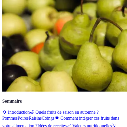
Sommaire
🥭 Introduction
🍏 Quels fruits de saison en automne ?
Pommes
Poires
Raisins
Coings
🍽️ Comment intégrer ces fruits dans
votre alimentation ?
Idées de recettes
📈 Valeurs nutritionnelles
💡