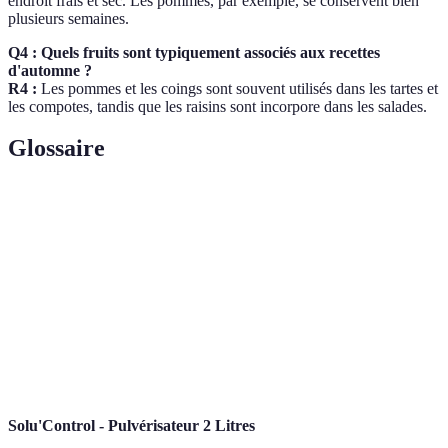
endroit frais et sec. Les pommes, par exemple, se conservent bien
plusieurs semaines.
Q4 : Quels fruits sont typiquement associés aux recettes
d'automne ?
R4 :
Les pommes et les coings sont souvent utilisés dans les tartes et
les compotes, tandis que les raisins sont incorpore dans les salades.
Glossaire
Terme
Définition
Pommes
Fruit croquant riche en fibres et en antioxydants.
Poires
Fruit juteux souvent consommé cru ou en pâtisserie.
Fruit en grappe riche en vitamines et resvératrol, idéal
Raisins
pour la santé cardio.
Solu'Control - Pulvérisateur 2 Litres