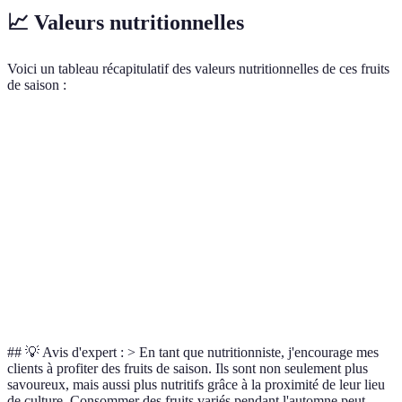
📈 Valeurs nutritionnelles
Voici un tableau récapitulatif des valeurs nutritionnelles de ces fruits
de saison :
Fruit
Calories (pour 100g)
Fibres (g)
Vitamine C (%
Pommes
52
2.4
7
Poires
57
3.1
6
Raisins
69
0.9
18
Coings
57
1.7
15
## 💡 Avis d'expert : > En tant que nutritionniste, j'encourage mes
clients à profiter des fruits de saison. Ils sont non seulement plus
savoureux, mais aussi plus nutritifs grâce à la proximité de leur lieu
de culture. Consommer des fruits variés pendant l'automne peut