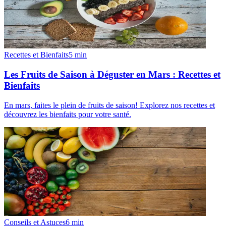
Recettes et Bienfaits
5
min
Les Fruits de Saison à Déguster en Mars : Recettes et
Bienfaits
En mars, faites le plein de fruits de saison! Explorez nos recettes et
découvrez les bienfaits pour votre santé.
Conseils et Astuces
6
min