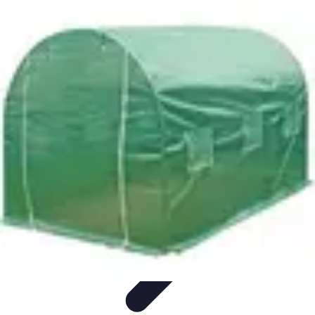
Fruits de Saison
Printemps
Saisons
Alimentation saine
Articles Mensuels
Choix et
Conservation
Fruits de Saison