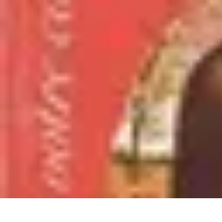
Fruits de Saison
Printemps
Saisons
Alimentation saine
Articles Mensuels
Choix et Conse
Fruits de Saison