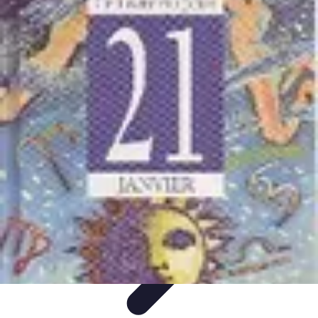
Fruits de Saison
Printemps
Saisons
Alimentation saine
Articles Mensuels
Choix et
Conservation
Fruits de Saison