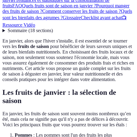
janvier
Tendances et statistiques sur la consommation de
fruits
FAQ
Quels fruits sont de saison en janvier ?
Pourquoi manger
des fruits de saison ?
Comment conserver les fruits de saison ?
Quels
sont les bienfaits des agrumes ?
Glossaire
Checklist avant achat
📺
Ressource Vidéo
Sommaire
(
18
sections
)
En janvier, alors que l'hiver s'installe, il est essentiel de se tourner
vers les
fruits de saison
pour bénéficier de leurs saveurs uniques et
de leurs bienfaits nutritionnels. En choisissant des fruits locaux et de
saison, non seulement vous soutenez l'économie locale, mais vous
vous assurez également de consommer des produits frais et riches en
nutriments. Cet article vous propose un guide complet sur les fruits
de saison à déguster en janvier, leur valeur nutritionnelle et des
conseils pratiques pour les intégrer dans votre alimentation.
Les fruits de janvier : la sélection de
saison
En janvier, les fruits de saison sont souvent moins nombreux qu’en
été, mais cela ne signifie pas qu'il n'y a pas de délices à découvrir.
Voici les principaux fruits que vous pourrez trouver sur les étals :
Pommes
: Les pommes sont l'un des fruits les plus