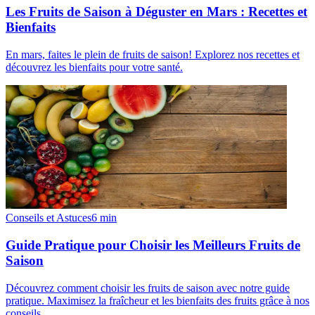
Les Fruits de Saison à Déguster en Mars : Recettes et
Bienfaits
En mars, faites le plein de fruits de saison! Explorez nos recettes et
découvrez les bienfaits pour votre santé.
Conseils et Astuces
6
min
Guide Pratique pour Choisir les Meilleurs Fruits de
Saison
Découvrez comment choisir les fruits de saison avec notre guide
pratique. Maximisez la fraîcheur et les bienfaits des fruits grâce à nos
conseils.