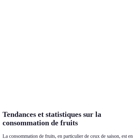
Fruit
Nutriments clés
Avantages principaux
Utilisa
Fibres, vitamine
Bon pour le cœur,
Pommes
Ensalade
C
bonne satiété
Vitamine C,
Renforce le système
Agrumes
Jus, en t
antioxydants
immunitaire
Vitamine C,
Kiwis
Améliore la digestion
Smoothie
potassium
Fibres,
Poires
Aide à la digestion
En desser
antioxydants
Tendances et statistiques sur la
consommation de fruits
La consommation de fruits, en particulier de ceux de saison, est en