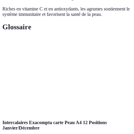
Riches en vitamine C et en antioxydants, les agrumes soutiennent le
système immunitaire et favorisent la santé de la peau.
Glossaire
Terme
Définition
Fruits de
Fruits qui sont récoltés durant leur période
saison
naturelle.
Agriculture
Pratiques agricoles qui soutiennent les fermiers
locale
de la région.
Substances qui combattent les radicaux libres
Antioxydants
dans le corps.
Intercalaires Exacompta carte Peau A4 12 Positions
Janvier/Décembre