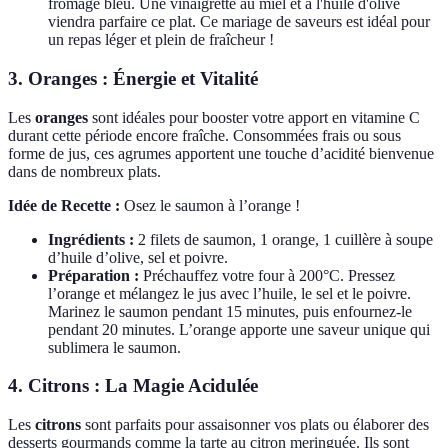
fromage bleu. Une vinaigrette au miel et à l'huile d'olive
viendra parfaire ce plat. Ce mariage de saveurs est idéal pour
un repas léger et plein de fraîcheur !
3. Oranges : Énergie et Vitalité
Les
oranges
sont idéales pour booster votre apport en vitamine C
durant cette période encore fraîche. Consommées frais ou sous
forme de jus, ces agrumes apportent une touche d’acidité bienvenue
dans de nombreux plats.
Idée de Recette :
Osez le saumon à l’orange !
Ingrédients :
2 filets de saumon, 1 orange, 1 cuillère à soupe
d’huile d’olive, sel et poivre.
Préparation :
Préchauffez votre four à 200°C. Pressez
l’orange et mélangez le jus avec l’huile, le sel et le poivre.
Marinez le saumon pendant 15 minutes, puis enfournez-le
pendant 20 minutes. L’orange apporte une saveur unique qui
sublimera le saumon.
4. Citrons : La Magie Acidulée
Les
citrons
sont parfaits pour assaisonner vos plats ou élaborer des
desserts gourmands comme la tarte au citron meringuée. Ils sont