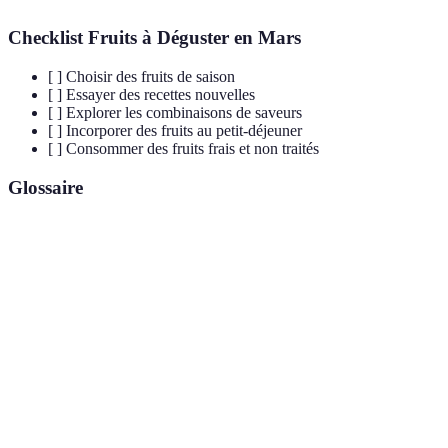
Checklist Fruits à Déguster en Mars
[ ] Choisir des fruits de saison
[ ] Essayer des recettes nouvelles
[ ] Explorer les combinaisons de saveurs
[ ] Incorporer des fruits au petit-déjeuner
[ ] Consommer des fruits frais et non traités
Glossaire
Terme
Définition
Fruits de
Fruits cultivés dans une période donnée de
Saison
l'année, apportant le meilleur goût et qualité.
Substances qui protègent les cellules du corps
Antioxydants
contre les dommages causés par les radicaux
libres.