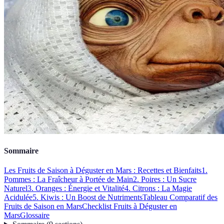
Sommaire
Les Fruits de Saison à Déguster en Mars : Recettes et Bienfaits
1.
Pommes : La Fraîcheur à Portée de Main
2. Poires : Un Sucre
Naturel
3. Oranges : Énergie et Vitalité
4. Citrons : La Magie
Acidulée
5. Kiwis : Un Boost de Nutriments
Tableau Comparatif des
Fruits de Saison en Mars
Checklist Fruits à Déguster en
Mars
Glossaire