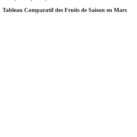
Tableau Comparatif des Fruits de Saison en Mars
Fruit
Bienfaits
Utilisations
Saison
Riche en fibres et
Desserts,
Janvier -
Pommes
vitamine C
Salades
Mars
Salades,
Décembre -
Poires
Antioxydants
Tartes
Mars
Jus,
Décembre -
Oranges
Vitamine C
Marinades
Mai
Sauces,
Toute
Citrons
Alcalinisants
Desserts
l'année
Vitamines et
Smoothies,
Décembre -
Kiwis
minéraux
Salades
Mai