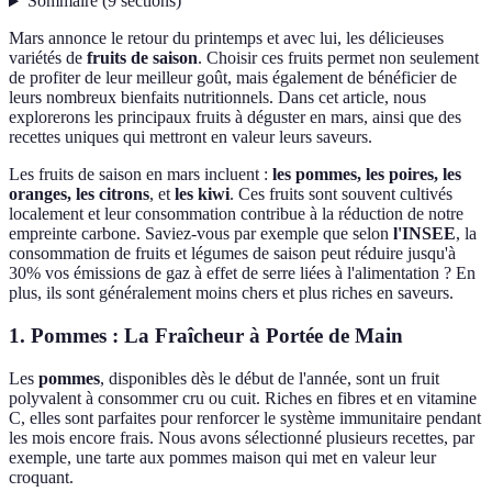
Sommaire
(
9
sections
)
Mars annonce le retour du printemps et avec lui, les délicieuses
variétés de
fruits de saison
. Choisir ces fruits permet non seulement
de profiter de leur meilleur goût, mais également de bénéficier de
leurs nombreux bienfaits nutritionnels. Dans cet article, nous
explorerons les principaux fruits à déguster en mars, ainsi que des
recettes uniques qui mettront en valeur leurs saveurs.
Les fruits de saison en mars incluent :
les pommes, les poires, les
oranges, les citrons
, et
les kiwi
. Ces fruits sont souvent cultivés
localement et leur consommation contribue à la réduction de notre
empreinte carbone. Saviez-vous par exemple que selon
l'INSEE
, la
consommation de fruits et légumes de saison peut réduire jusqu'à
30% vos émissions de gaz à effet de serre liées à l'alimentation ? En
plus, ils sont généralement moins chers et plus riches en saveurs.
1. Pommes : La Fraîcheur à Portée de Main
Les
pommes
, disponibles dès le début de l'année, sont un fruit
polyvalent à consommer cru ou cuit. Riches en fibres et en vitamine
C, elles sont parfaites pour renforcer le système immunitaire pendant
les mois encore frais. Nous avons sélectionné plusieurs recettes, par
exemple, une tarte aux pommes maison qui met en valeur leur
croquant.