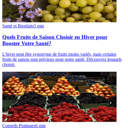
Santé et Bienfaits
5
min
Quels Fruits de Saison Choisir en Hiver pour
Booster Votre Santé?
L'hiver peut être synonyme de fruits moins variés, mais certains
fruits de saison sont précieux pour notre santé. Découvrez lesquels
choisir.
Conseils Pratiques
6
min