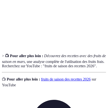
Composés organiques essentiels pour le corps
Vitamines
humain
Substances qui protègent les cellules des
Antioxydants
dommages
Fibres
Éléments alimentaires qui aident à la digestion
>
📺 Pour aller plus loin :
Découvrez des recettes avec des fruits de
saison en mars
, une analyse complète de l'utilisation des fruits frais.
Recherchez sur YouTube : "fruits de saison des recettes 2026".
📺
Pour aller plus loin :
fruits de saison des recettes 2026
sur
YouTube