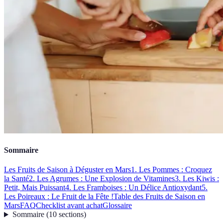
Sommaire
Les Fruits de Saison à Déguster en Mars
1. Les Pommes : Croquez
la Santé
2. Les Agrumes : Une Explosion de Vitamines
3. Les Kiwis :
Petit, Mais Puissant
4. Les Framboises : Un Délice Antioxydant
5.
Les Poireaux : Le Fruit de la Fête !
Table des Fruits de Saison en
Mars
FAQ
Checklist avant achat
Glossaire
Sommaire
(
10
sections
)