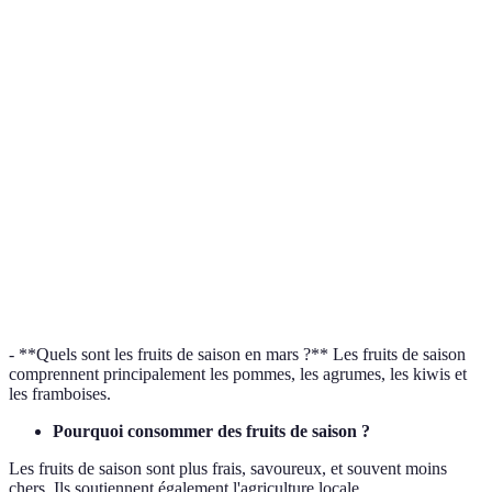
Vitamine C,
Salades, ju
Agrumes
Déc - Avril
antioxydants
marmelade
Vitamine E, santé
Kiwis
Déc - Mai
Smoothies,
intestinale
Antioxydants, anti-
Desserts, s
Framboises
Juin - Oct
inflammatoires
salades
Vitamines K et C,
Poireaux
Oct - Mai
Soupe, poê
digestifs
- **Quels sont les fruits de saison en mars ?** Les fruits de saison
comprennent principalement les pommes, les agrumes, les kiwis et
les framboises.
Pourquoi consommer des fruits de saison ?
Les fruits de saison sont plus frais, savoureux, et souvent moins
chers. Ils soutiennent également l'agriculture locale.