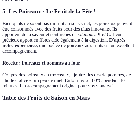
5. Les Poireaux : Le Fruit de la Fête !
Bien qu'ils ne soient pas un fruit au sens strict, les poireaux peuvent
être consommés avec des fruits pour des plats innovants. Ils
apportent de la saveur et sont riches en
vitamines K et C
. Leur
précieux apport en fibres aide également à la digestion.
D'après
notre expérience
, une poêlée de poireaux aux fruits est un excellent
accompagnement.
Recette : Poireaux et pommes au four
Coupez des poireaux en morceaux, ajoutez des dés de pommes, de
l'huile d'olive et un peu de miel. Enfournez à 180°C pendant 30
minutes. Un accompagnement original pour vos viandes !
Table des Fruits de Saison en Mars
Fruit
Bienfaits principaux
Saison idéale
Utilisatio
Riche en fibres,
Pommes
Jan - Mai
Compotes, t
cardio-protecteur