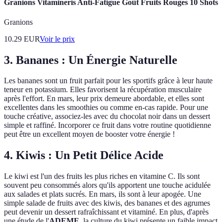
Granions Vitamineris Anti-Fatigue Goût Fruits Rouges 10 Shots
Granions
10.29
EUR
Voir le prix
3. Bananes : Un Énergie Naturelle
Les bananes sont un fruit parfait pour les sportifs grâce à leur haute
teneur en potassium. Elles favorisent la récupération musculaire
après l'effort. En mars, leur prix demeure abordable, et elles sont
excellentes dans les smoothies ou comme en-cas rapide. Pour une
touche créative, associez-les avec du chocolat noir dans un dessert
simple et raffiné. Incorporer ce fruit dans votre routine quotidienne
peut être un excellent moyen de booster votre énergie !
4. Kiwis : Un Petit Délice Acide
Le kiwi est l'un des fruits les plus riches en vitamine C. Ils sont
souvent peu consommés alors qu'ils apportent une touche acidulée
aux salades et plats sucrés. En mars, ils sont à leur apogée. Une
simple salade de fruits avec des kiwis, des bananes et des agrumes
peut devenir un dessert rafraîchissant et vitaminé. En plus, d'après
une étude de l'
ADEME
, la culture du kiwi présente un faible impact