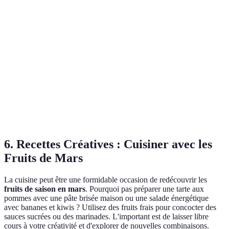
Pommes
Crumbles, Snacks
Fibres
l'année
Toute
Bananes
Énergie Rapide
Smoothies, En-cas
l'année
Mars -
Kiwis
Antioxydants
Salades, Desserts
Avril
Exotisme,
Mars -
Salades, Smoothies,
Mangues
Vitamines
Mai
Salsa
6. Recettes Créatives : Cuisiner avec les
Fruits de Mars
La cuisine peut être une formidable occasion de redécouvrir les
fruits de saison en mars
. Pourquoi pas préparer une tarte aux
pommes avec une pâte brisée maison ou une salade énergétique
avec bananes et kiwis ? Utilisez des fruits frais pour concocter des
sauces sucrées ou des marinades. L'important est de laisser libre
cours à votre créativité et d'explorer de nouvelles combinaisons.