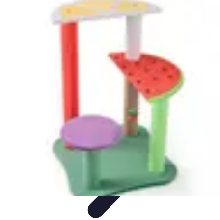
Fruits de Saison
Printemps
Saisons
Alimentation saine
Articles Mensuels
Choix et
Conservation
Fruits de Saison