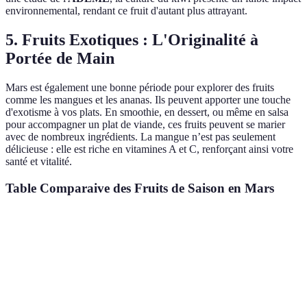
environnemental, rendant ce fruit d'autant plus attrayant.
5. Fruits Exotiques : L'Originalité à
Portée de Main
Mars est également une bonne période pour explorer des fruits
comme les mangues et les ananas. Ils peuvent apporter une touche
d'exotisme à vos plats. En smoothie, en dessert, ou même en salsa
pour accompagner un plat de viande, ces fruits peuvent se marier
avec de nombreux ingrédients. La mangue n’est pas seulement
délicieuse : elle est riche en vitamines A et C, renforçant ainsi votre
santé et vitalité.
Table Comparaive des Fruits de Saison en Mars
Fruit
Bienfait Principal
Saison
Utilisation Culinaire
Riche en Vitamine
Mars -
Agrumes
Jus, Salades, Desserts
C
Avril
Haute teneur en
Toute