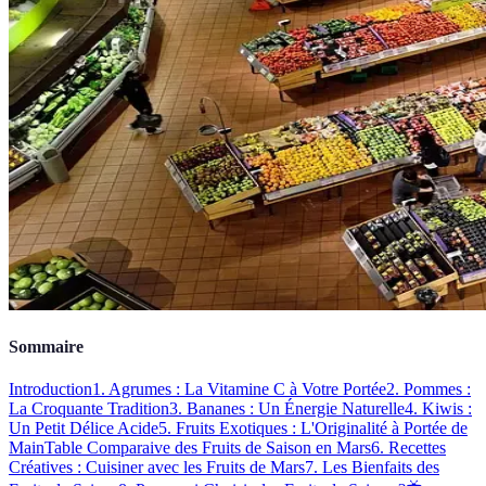
Sommaire
Introduction
1. Agrumes : La Vitamine C à Votre Portée
2. Pommes :
La Croquante Tradition
3. Bananes : Un Énergie Naturelle
4. Kiwis :
Un Petit Délice Acide
5. Fruits Exotiques : L'Originalité à Portée de
Main
Table Comparaive des Fruits de Saison en Mars
6. Recettes
Créatives : Cuisiner avec les Fruits de Mars
7. Les Bienfaits des