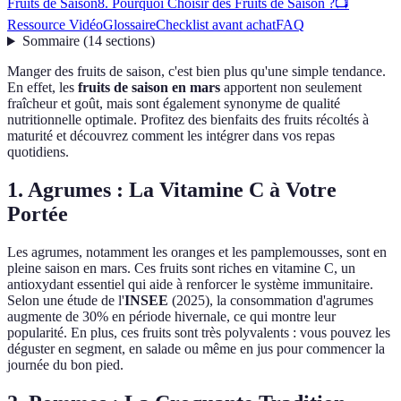
Fruits de Saison
8. Pourquoi Choisir des Fruits de Saison ?
📺
Ressource Vidéo
Glossaire
Checklist avant achat
FAQ
Sommaire
(
14
sections
)
Manger des fruits de saison, c'est bien plus qu'une simple tendance.
En effet, les
fruits de saison en mars
apportent non seulement
fraîcheur et goût, mais sont également synonyme de qualité
nutritionnelle optimale. Profitez des bienfaits des fruits récoltés à
maturité et découvrez comment les intégrer dans vos repas
quotidiens.
1. Agrumes : La Vitamine C à Votre
Portée
Les agrumes, notamment les oranges et les pamplemousses, sont en
pleine saison en mars. Ces fruits sont riches en vitamine C, un
antioxydant essentiel qui aide à renforcer le système immunitaire.
Selon une étude de l'
INSEE
(2025), la consommation d'agrumes
augmente de 30% en période hivernale, ce qui montre leur
popularité. En plus, ces fruits sont très polyvalents : vous pouvez les
déguster en segment, en salade ou même en jus pour commencer la
journée du bon pied.