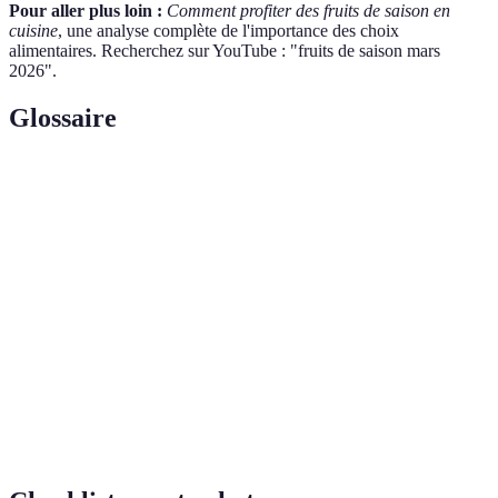
Pour aller plus loin :
Comment profiter des fruits de saison en
cuisine
, une analyse complète de l'importance des choix
alimentaires. Recherchez sur YouTube : "fruits de saison mars
2026".
Glossaire
Terme
Définition
Fruits de
Fruits qui sont cultivés et récoltés durant une
Saison
période spécifique de l'année.
Composés qui protègent les cellules de
Antioxydants
l'organisme contre les dommages causés par les
radicaux libres.
Se dit d'un produit cultivé sans produits
Bio
chimiques ou pesticides.