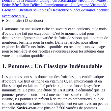
Douceur de la Nature
5. Coing : Un Aromatique Méconnu
6. Mûres :
Petite Bête à Bon Délice
7. Pamplemousse : Un Agrume Vitaminé
8.
Grenade : Bienfaits Multiples
📺 Ressource Vidéo
Glossaire
Checklist
avant achat
FAQ
Sommaire
(
13
sections
)
L'automne est une saison riche en saveurs et en couleurs, et le mois
d'octobre ne fait pas exception ! C'est le moment idéal pour
découvrir et déguster une variété de fruits de saison qui apportent de
nombreux bienfaits pour la santé. Dans cet article, nous allons
explorer les différents fruits disponibles en octobre, leurs avantages
pour le bien-être et des recettes savoureuses pour les intégrer dans
votre alimentation quotidienne.
1. Pommes : Un Classique Indémodable
Les pommes sont sans doute l'un des fruits les plus emblématiques
d'octobre. Ce fruit est riche en vitamine C, en antioxydants et en
fibres, ce qui en fait un allié précieux pour renforcer le système
immunitaire. De plus, une étude de
l'ADEME
a démontré que les
pommes peuvent contribuer à une meilleure santé cardiaque. En
cuisine, les pommes se prêtent à de multiples préparations, que ce
soit en compote, en tartes ou tout simplement en raw avec un peu de
cannelle.
Saviez-vous
que plus de 7 500 variétés de pommes