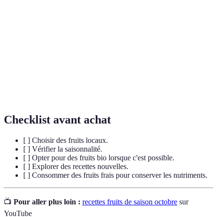
Molécules capables de neutraliser les radicaux
Antioxydants
libres dans l'organisme.
Compounds found in fruits and vegetables, known
Polyphénols
for their health benefits.
A soluble fiber found in fruits used as a
Pectine
thickening agent in cooking.
Checklist avant achat
[ ] Choisir des fruits locaux.
[ ] Vérifier la saisonnalité.
[ ] Opter pour des fruits bio lorsque c'est possible.
[ ] Explorer des recettes nouvelles.
[ ] Consommer des fruits frais pour conserver les nutriments.
📺
Pour aller plus loin :
recettes fruits de saison octobre
sur
YouTube