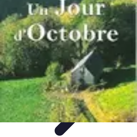
Fruits de Saison
Printemps
Saisons
Alimentation saine
Articles Mensuels
Choix et
Conservation
Fruits de Saison