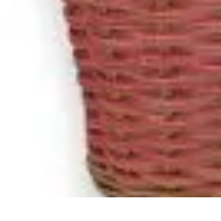
Fruits de Saison
Printemps
Saisons
Alimentation saine
Articles Mensuels
Choix et Conse
Fruits de Saison