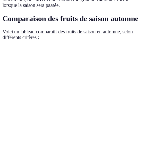
lorsque la saison sera passée.
Comparaison des fruits de saison automne
Voici un tableau comparatif des fruits de saison en automne, selon
différents critères :
Fruit
Calories (pour 100g)
Teneur en fibres
Bienfait 
Anti-oxyd
Pommes
52
2.4g
pour le c
Riche en 
Poires
57
3.1g
bonne dig
Énergie r
Raisins
69
0.9g
anti-infl
Bon pour 
Coings
57
1.8g
cholestéro