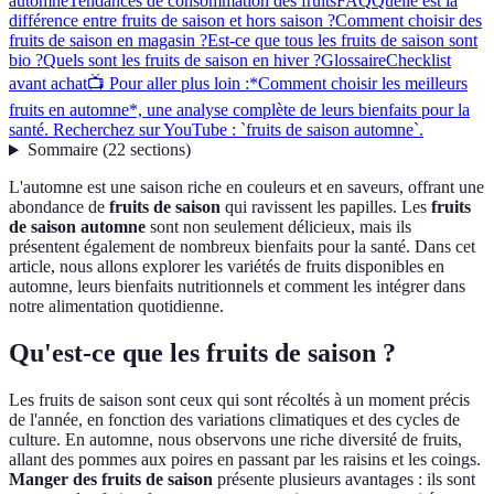
automne
Tendances de consommation des fruits
FAQ
Quelle est la
différence entre fruits de saison et hors saison ?
Comment choisir des
fruits de saison en magasin ?
Est-ce que tous les fruits de saison sont
bio ?
Quels sont les fruits de saison en hiver ?
Glossaire
Checklist
avant achat
📺 Pour aller plus loin :*Comment choisir les meilleurs
fruits en automne*, une analyse complète de leurs bienfaits pour la
santé. Recherchez sur YouTube : `fruits de saison automne`.
Sommaire
(
22
sections
)
L'automne est une saison riche en couleurs et en saveurs, offrant une
abondance de
fruits de saison
qui ravissent les papilles. Les
fruits
de saison automne
sont non seulement délicieux, mais ils
présentent également de nombreux bienfaits pour la santé. Dans cet
article, nous allons explorer les variétés de fruits disponibles en
automne, leurs bienfaits nutritionnels et comment les intégrer dans
notre alimentation quotidienne.
Qu'est-ce que les fruits de saison ?
Les fruits de saison sont ceux qui sont récoltés à un moment précis
de l'année, en fonction des variations climatiques et des cycles de
culture. En automne, nous observons une riche diversité de fruits,
allant des pommes aux poires en passant par les raisins et les coings.
Manger des fruits de saison
présente plusieurs avantages : ils sont