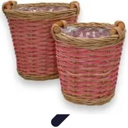
Fruits de Saison
Printemps
Saisons
Alimentation saine
Articles Mensuels
Choix et
Conservation
Fruits de Saison