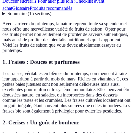
Douceur sucrée
📺 Pour aller plus loin :
Checklist avant
achat
Glossaire
Produits recommandés
Sommaire
(
15
sections
)
Avec l'arrivée du printemps, la nature reprend toute sa splendeur et
nous offre une merveilleuse variété de fruits de saison. Opter pour
ces fruits permet non seulement de profiter de saveurs authentiques,
mais aussi de profiter des bienfaits nutritionnels qu'ils apportent.
Voici les fruits de saison que vous devez absolument essayer au
printemps.
1. Fraises : Douces et parfumées
Les fraises, véritables emblèmes du printemps, commencent à faire
leur apparition à partir du mois de mars. Riches en vitamines C, ces
petites baies juteuses sont non seulement délicieuses mais aussi
excellentes pour renforcer le système immunitaire. Elles peuvent être
dégustées nature, en salades, ou incorporées dans des desserts
comme les tartes et les crumbles. Les fraises cultivées localement ont
un goût inégalé, étant souvent plus sucrées que celles importées. Les
fraises bio sont également à privilégier pour éviter les pesticides.
2. Cerises : Un goût de bonheur