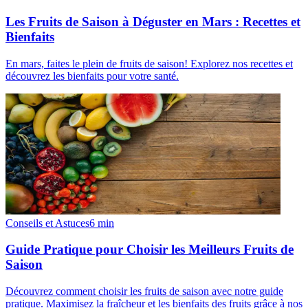
Les Fruits de Saison à Déguster en Mars : Recettes et
Bienfaits
En mars, faites le plein de fruits de saison! Explorez nos recettes et
découvrez les bienfaits pour votre santé.
Conseils et Astuces
6
min
Guide Pratique pour Choisir les Meilleurs Fruits de
Saison
Découvrez comment choisir les fruits de saison avec notre guide
pratique. Maximisez la fraîcheur et les bienfaits des fruits grâce à nos