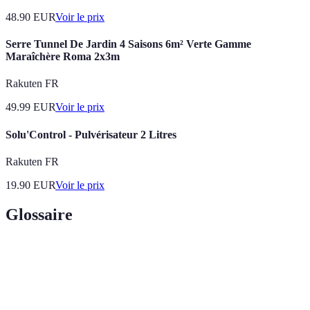
48.90
EUR
Voir le prix
Serre Tunnel De Jardin 4 Saisons 6m² Verte Gamme
Maraîchère Roma 2x3m
Rakuten FR
49.99
EUR
Voir le prix
Solu'Control - Pulvérisateur 2 Litres
Rakuten FR
19.90
EUR
Voir le prix
Glossaire
Terme
Définition
Fruits de
Fruits qui sont récoltés et consommés durant leur
saison
période de maturité naturelle.