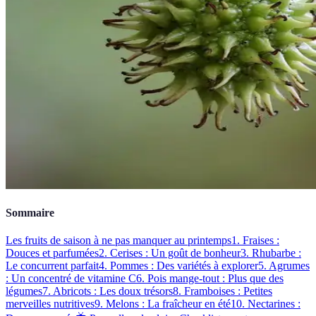
Sommaire
Les fruits de saison à ne pas manquer au printemps
1. Fraises :
Douces et parfumées
2. Cerises : Un goût de bonheur
3. Rhubarbe :
Le concurrent parfait
4. Pommes : Des variétés à explorer
5. Agrumes
: Un concentré de vitamine C
6. Pois mange-tout : Plus que des
légumes
7. Abricots : Les doux trésors
8. Framboises : Petites
merveilles nutritives
9. Melons : La fraîcheur en été
10. Nectarines :