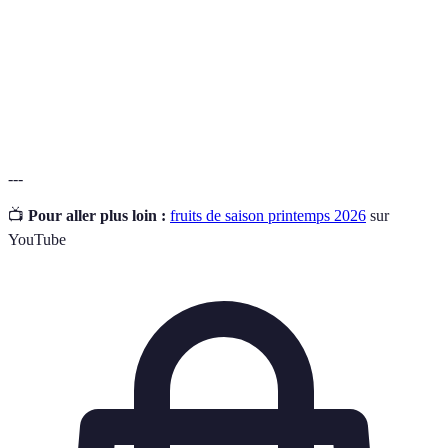
Bio
Cultures sans pesticides ni engrais chimiques.
Substances qui protègent les cellules de
Antioxydants
l'organisme contre les dommages.
---
📺
Pour aller plus loin :
fruits de saison printemps 2026
sur
YouTube