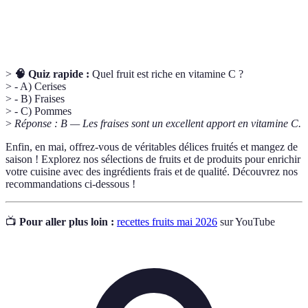
Fibres
Éléments d’origine végétale bénéfiques pour la
alimentaires
digestion.
>
🧠 Quiz rapide :
Quel fruit est riche en vitamine C ?
> - A) Cerises
> - B) Fraises
> - C) Pommes
>
Réponse : B — Les fraises sont un excellent apport en vitamine C.
Enfin, en mai, offrez-vous de véritables délices fruités et mangez de
saison ! Explorez nos sélections de fruits et de produits pour enrichir
votre cuisine avec des ingrédients frais et de qualité. Découvrez nos
recommandations ci-dessous !
📺
Pour aller plus loin :
recettes fruits mai 2026
sur YouTube