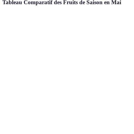
Tableau Comparatif des Fruits de Saison en Mai
Fruit
Bienfaits
Utilisation
Saison
Riche en
Salades,
Fraises
Mai
Vitamine C
Smoothies, Tartes
Tartes, Salades,
Cerises
Antioxydants
Mai-Juin
Coulis
Fibres,
Confitures,
Rhubarbes
Mai
Vitamines K
Desserts
Vitamines A
Rôtis, Salades, En-
Mai-
Abricots
& C
cas
Juillet
Fibres,
Tartes, En-cas,
Toute
Pommes
Vitamines C
Compotes
l’année