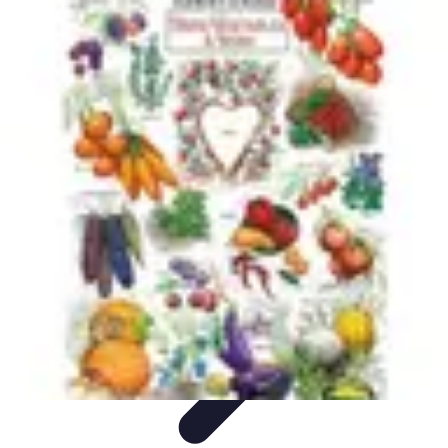
Fruits de Saison
Printemps
Saisons
Alimentation saine
Articles Mensuels
Choix et
Conservation
Fruits de Saison