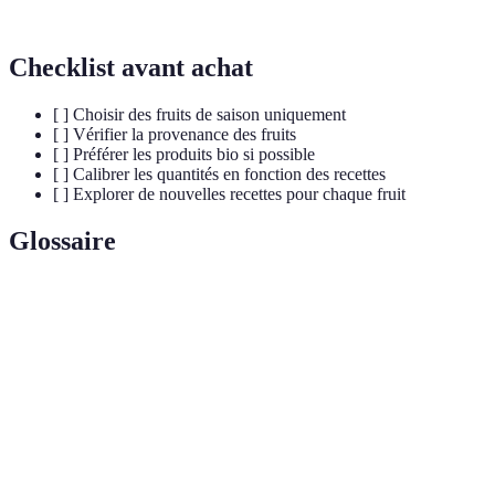
Agrumes
Vitamine C
Smoothies, Salades
Mai
Checklist avant achat
[ ] Choisir des fruits de saison uniquement
[ ] Vérifier la provenance des fruits
[ ] Préférer les produits bio si possible
[ ] Calibrer les quantités en fonction des recettes
[ ] Explorer de nouvelles recettes pour chaque fruit
Glossaire
Terme
Définition
Fruits de
Fruits récoltés à un moment de l'année
saison
spécifique.
Composés qui combattent les radicaux libres
Antioxydants
dans le corps.