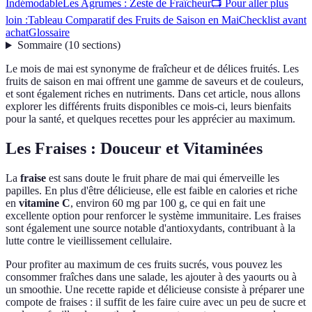
Indémodable
Les Agrumes : Zeste de Fraîcheur
📺 Pour aller plus
loin :
Tableau Comparatif des Fruits de Saison en Mai
Checklist avant
achat
Glossaire
Sommaire
(
10
sections
)
Le mois de mai est synonyme de fraîcheur et de délices fruités. Les
fruits de saison en mai offrent une gamme de saveurs et de couleurs,
et sont également riches en nutriments. Dans cet article, nous allons
explorer les différents fruits disponibles ce mois-ci, leurs bienfaits
pour la santé, et quelques recettes pour les apprécier au maximum.
Les Fraises : Douceur et Vitaminées
La
fraise
est sans doute le fruit phare de mai qui émerveille les
papilles. En plus d'être délicieuse, elle est faible en calories et riche
en
vitamine C
, environ 60 mg par 100 g, ce qui en fait une
excellente option pour renforcer le système immunitaire. Les fraises
sont également une source notable d'antioxydants, contribuant à la
lutte contre le vieillissement cellulaire.
Pour profiter au maximum de ces fruits sucrés, vous pouvez les
consommer fraîches dans une salade, les ajouter à des yaourts ou à
un smoothie. Une recette rapide et délicieuse consiste à préparer une
compote de fraises : il suffit de les faire cuire avec un peu de sucre et