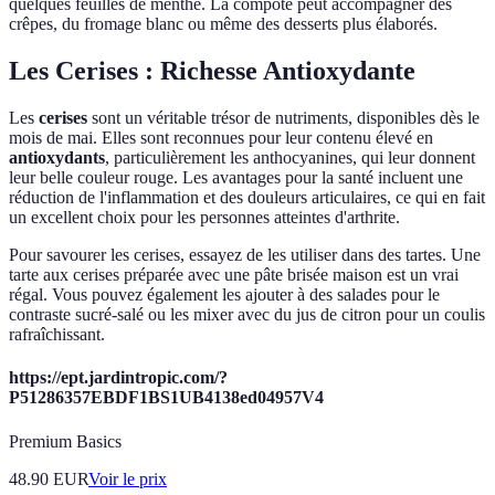
quelques feuilles de menthe. La compote peut accompagner des
crêpes, du fromage blanc ou même des desserts plus élaborés.
Les Cerises : Richesse Antioxydante
Les
cerises
sont un véritable trésor de nutriments, disponibles dès le
mois de mai. Elles sont reconnues pour leur contenu élevé en
antioxydants
, particulièrement les anthocyanines, qui leur donnent
leur belle couleur rouge. Les avantages pour la santé incluent une
réduction de l'inflammation et des douleurs articulaires, ce qui en fait
un excellent choix pour les personnes atteintes d'arthrite.
Pour savourer les cerises, essayez de les utiliser dans des tartes. Une
tarte aux cerises préparée avec une pâte brisée maison est un vrai
régal. Vous pouvez également les ajouter à des salades pour le
contraste sucré-salé ou les mixer avec du jus de citron pour un coulis
rafraîchissant.
https://ept.jardintropic.com/?
P51286357EBDF1BS1UB4138ed04957V4
Premium Basics
48.90
EUR
Voir le prix