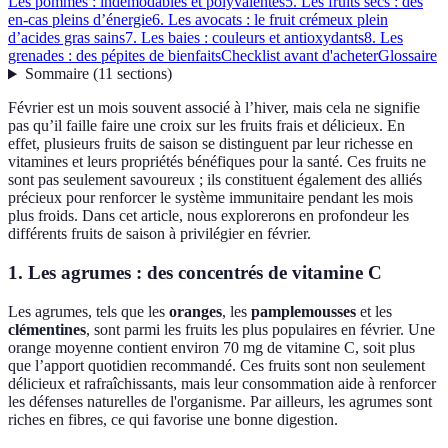
Les pommes : indémodables et polyvalentes
5. Les fruits secs : des
en-cas pleins d’énergie
6. Les avocats : le fruit crémeux plein
d’acides gras sains
7. Les baies : couleurs et antioxydants
8. Les
grenades : des pépites de bienfaits
Checklist avant d'acheter
Glossaire
Sommaire
(
11
sections
)
Février est un mois souvent associé à l’hiver, mais cela ne signifie
pas qu’il faille faire une croix sur les fruits frais et délicieux. En
effet, plusieurs fruits de saison se distinguent par leur richesse en
vitamines et leurs propriétés bénéfiques pour la santé. Ces fruits ne
sont pas seulement savoureux ; ils constituent également des alliés
précieux pour renforcer le système immunitaire pendant les mois
plus froids. Dans cet article, nous explorerons en profondeur les
différents fruits de saison à privilégier en février.
1. Les agrumes : des concentrés de vitamine C
Les agrumes, tels que les
oranges
, les
pamplemousses
et les
clémentines
, sont parmi les fruits les plus populaires en février. Une
orange moyenne contient environ 70 mg de vitamine C, soit plus
que l’apport quotidien recommandé. Ces fruits sont non seulement
délicieux et rafraîchissants, mais leur consommation aide à renforcer
les défenses naturelles de l'organisme. Par ailleurs, les agrumes sont
riches en fibres, ce qui favorise une bonne digestion.