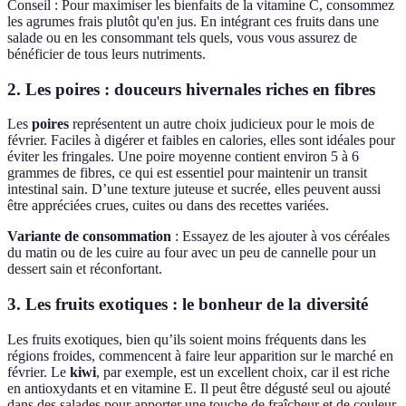
Conseil : Pour maximiser les bienfaits de la vitamine C, consommez
les agrumes frais plutôt qu'en jus. En intégrant ces fruits dans une
salade ou en les consommant tels quels, vous vous assurez de
bénéficier de tous leurs nutriments.
2. Les poires : douceurs hivernales riches en fibres
Les
poires
représentent un autre choix judicieux pour le mois de
février. Faciles à digérer et faibles en calories, elles sont idéales pour
éviter les fringales. Une poire moyenne contient environ 5 à 6
grammes de fibres, ce qui est essentiel pour maintenir un transit
intestinal sain. D’une texture juteuse et sucrée, elles peuvent aussi
être appréciées crues, cuites ou dans des recettes variées.
Variante de consommation
: Essayez de les ajouter à vos céréales
du matin ou de les cuire au four avec un peu de cannelle pour un
dessert sain et réconfortant.
3. Les fruits exotiques : le bonheur de la diversité
Les fruits exotiques, bien qu’ils soient moins fréquents dans les
régions froides, commencent à faire leur apparition sur le marché en
février. Le
kiwi
, par exemple, est un excellent choix, car il est riche
en antioxydants et en vitamine E. Il peut être dégusté seul ou ajouté
dans des salades pour apporter une touche de fraîcheur et de couleur.