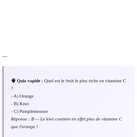
Composés qui protègent les cellules de
Antioxydants
l'organisme contre le stress oxydatif.
Constituant des aliments qui améliore la digestion
Fibres
et la santé intestinale.
---
🧠 Quiz rapide :
Quel est le fruit le plus riche en vitamine C
?
- A) Orange
- B) Kiwi
- C) Pamplemousse
Réponse : B — Le kiwi contient en effet plus de vitamine C
que l'orange !