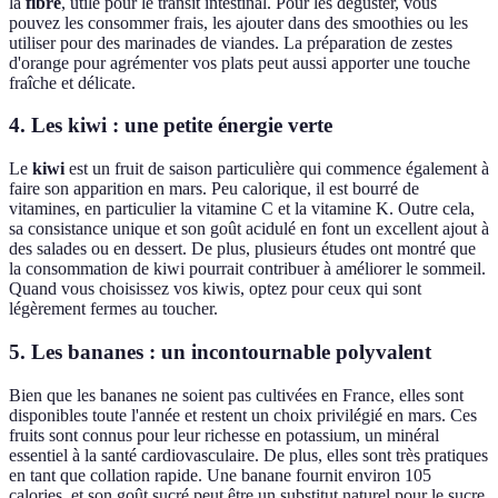
la
fibre
, utile pour le transit intestinal. Pour les déguster, vous
pouvez les consommer frais, les ajouter dans des smoothies ou les
utiliser pour des marinades de viandes. La préparation de zestes
d'orange pour agrémenter vos plats peut aussi apporter une touche
fraîche et délicate.
4. Les kiwi : une petite énergie verte
Le
kiwi
est un fruit de saison particulière qui commence également à
faire son apparition en mars. Peu calorique, il est bourré de
vitamines, en particulier la vitamine C et la vitamine K. Outre cela,
sa consistance unique et son goût acidulé en font un excellent ajout à
des salades ou en dessert. De plus, plusieurs études ont montré que
la consommation de kiwi pourrait contribuer à améliorer le sommeil.
Quand vous choisissez vos kiwis, optez pour ceux qui sont
légèrement fermes au toucher.
5. Les bananes : un incontournable polyvalent
Bien que les bananes ne soient pas cultivées en France, elles sont
disponibles toute l'année et restent un choix privilégié en mars. Ces
fruits sont connus pour leur richesse en potassium, un minéral
essentiel à la santé cardiovasculaire. De plus, elles sont très pratiques
en tant que collation rapide. Une banane fournit environ 105
calories, et son goût sucré peut être un substitut naturel pour le sucre