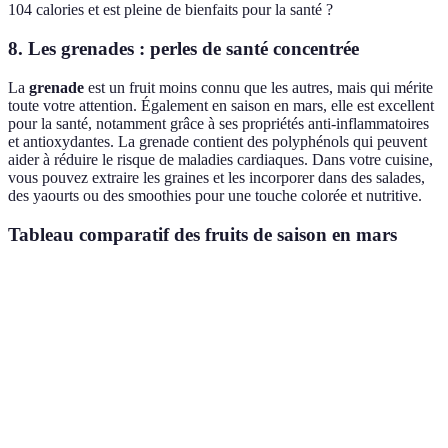
104 calories et est pleine de bienfaits pour la santé ?
8. Les grenades : perles de santé concentrée
La
grenade
est un fruit moins connu que les autres, mais qui mérite
toute votre attention. Également en saison en mars, elle est excellent
pour la santé, notamment grâce à ses propriétés anti-inflammatoires
et antioxydantes. La grenade contient des polyphénols qui peuvent
aider à réduire le risque de maladies cardiaques. Dans votre cuisine,
vous pouvez extraire les graines et les incorporer dans des salades,
des yaourts ou des smoothies pour une touche colorée et nutritive.
Tableau comparatif des fruits de saison en mars
Fruit
Bienfaits santé
Calories pour 100g
Utilisations
Riche en fibres,
Pommes
52
Tartes, comp
vitamine C
Douces, riches
Poires
en vitamines K
57
Salades, au 