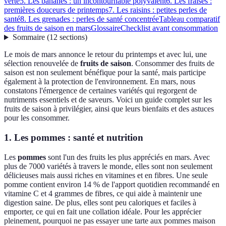
verte
5. Les bananes : un incontournable polyvalent
6. Les fraises :
premières douceurs de printemps
7. Les raisins : petites perles de
santé
8. Les grenades : perles de santé concentrée
Tableau comparatif
des fruits de saison en mars
Glossaire
Checklist avant consommation
Sommaire
(
12
sections
)
Le mois de mars annonce le retour du printemps et avec lui, une
sélection renouvelée de
fruits de saison
. Consommer des fruits de
saison est non seulement bénéfique pour la santé, mais participe
également à la protection de l'environnement. En mars, nous
constatons l'émergence de certaines variétés qui regorgent de
nutriments essentiels et de saveurs. Voici un guide complet sur les
fruits de saison à privilégier, ainsi que leurs bienfaits et des astuces
pour les consommer.
1. Les pommes : santé et nutrition
Les
pommes
sont l'un des fruits les plus appréciés en mars. Avec
plus de 7000 variétés à travers le monde, elles sont non seulement
délicieuses mais aussi riches en vitamines et en fibres. Une seule
pomme contient environ 14 % de l'apport quotidien recommandé en
vitamine C et 4 grammes de fibres, ce qui aide à maintenir une
digestion saine. De plus, elles sont peu caloriques et faciles à
emporter, ce qui en fait une collation idéale. Pour les apprécier
pleinement, pourquoi ne pas essayer une tarte aux pommes maison