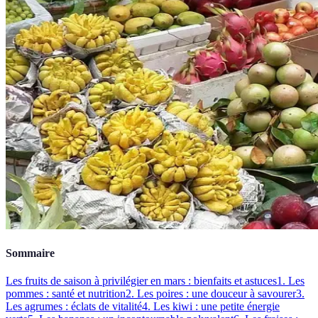
Sommaire
Les fruits de saison à privilégier en mars : bienfaits et astuces
1. Les
pommes : santé et nutrition
2. Les poires : une douceur à savourer
3.
Les agrumes : éclats de vitalité
4. Les kiwi : une petite énergie