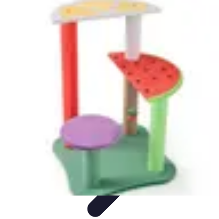
Fruits de Saison
Printemps
Saisons
Alimentation saine
Articles Mensuels
Choix et
Conservation
Fruits de Saison