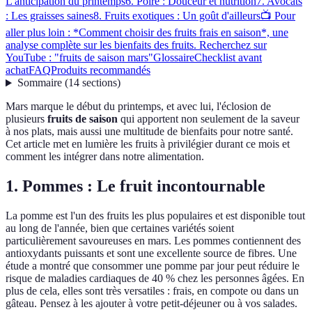
L'anticipation du printemps
6. Poire : Douceur et nutrition
7. Avocats
: Les graisses saines
8. Fruits exotiques : Un goût d'ailleurs
📺 Pour
aller plus loin : *Comment choisir des fruits frais en saison*, une
analyse complète sur les bienfaits des fruits. Recherchez sur
YouTube : "fruits de saison mars"
Glossaire
Checklist avant
achat
FAQ
Produits recommandés
Sommaire
(
14
sections
)
Mars marque le début du printemps, et avec lui, l'éclosion de
plusieurs
fruits de saison
qui apportent non seulement de la saveur
à nos plats, mais aussi une multitude de bienfaits pour notre santé.
Cet article met en lumière les fruits à privilégier durant ce mois et
comment les intégrer dans notre alimentation.
1. Pommes : Le fruit incontournable
La pomme est l'un des fruits les plus populaires et est disponible tout
au long de l'année, bien que certaines variétés soient
particulièrement savoureuses en mars. Les pommes contiennent des
antioxydants puissants et sont une excellente source de fibres. Une
étude a montré que consommer une pomme par jour peut réduire le
risque de maladies cardiaques de 40 % chez les personnes âgées. En
plus de cela, elles sont très versatiles : frais, en compote ou dans un
gâteau. Pensez à les ajouter à votre petit-déjeuner ou à vos salades.