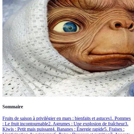
Sommaire
Fruits de saison à privilégier en mars : bienfaits et astuces
1. Pommes
: Le fruit incontournable
2. Agrumes : Une explosion de fraîcheur
3.
Kiwis : Petit mais puissant
4. Bananes : Énergie rapide
5. Fraises :