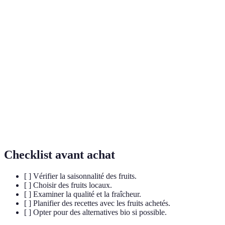
Terme
Définition
Composés qui protègent les cellules du corps
Antioxydants
contre les dommages.
Composants alimentaires pour le bon
Fibres
fonctionnement du système digestif.
Nutriments essentiels qui soutiennent les fonctions
Vitamines
corporelles.
Checklist avant achat
[ ] Vérifier la saisonnalité des fruits.
[ ] Choisir des fruits locaux.
[ ] Examiner la qualité et la fraîcheur.
[ ] Planifier des recettes avec les fruits achetés.
[ ] Opter pour des alternatives bio si possible.