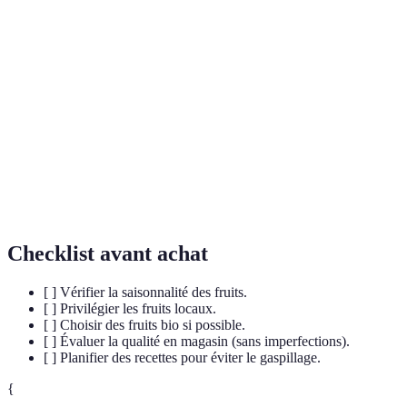
Terme
Définition
Fruits de
Fruits qui sont mûrs et disponibles pendant une
saison
période spécifique de l'année.
Composés qui protègent les cellules du corps
Antioxydants
contre les dommages.
Catégorie d'antioxydants présents dans de
Flavonoïdes
nombreux fruits et légumes.
Checklist avant achat
[ ] Vérifier la saisonnalité des fruits.
[ ] Privilégier les fruits locaux.
[ ] Choisir des fruits bio si possible.
[ ] Évaluer la qualité en magasin (sans imperfections).
[ ] Planifier des recettes pour éviter le gaspillage.
{