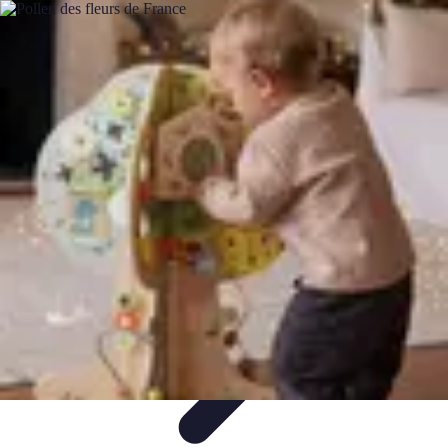
Fruits de Saison
Printemps
Saisons
Alimentation saine
Articles Mensuels
Choix et
Conservation
Fruits de Saison