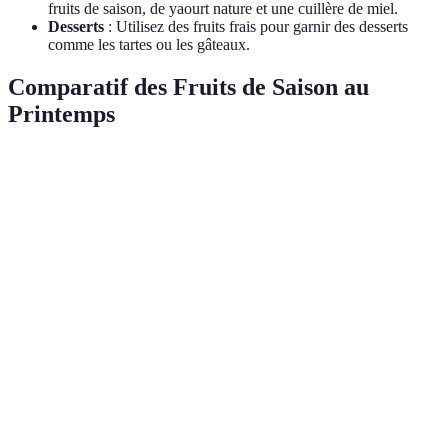
fruits de saison, de yaourt nature et une cuillère de miel.
Desserts
: Utilisez des fruits frais pour garnir des desserts
comme les tartes ou les gâteaux.
Comparatif des Fruits de Saison au
Printemps
Critère
Fraises
Cerises
Agrumes
Verdict
Les
Très
agrumes
Vitamine C
Élevée
Moyenne
élevée
sont les
meilleurs.
Les
cerises
Antioxydants
Moyenne
Élevée
Moyenne
sont
gagnantes
Bon choi