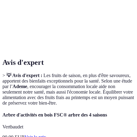
Calories
Faible
Moyenne
Faible
pour une
diète.
Fraises
Toute la
sont les
Disponibilité
Juin
Juillet
saison
premières
arrivées.
Avis d'expert
>
💡 Avis d'expert :
Les fruits de saison, en plus d'être savoureux,
apportent des bienfaits exceptionnels pour la santé. Selon une étude
par l’
Ademe
, encourager la consommation locale aide non
seulement notre santé, mais aussi l'économie locale. Équilibrer votre
alimentation avec des fruits frais au printemps est un moyen puissant
de préservez votre bien-être.
Arbre d'activités en bois FSC® arbre des 4 saisons
Vertbaudet