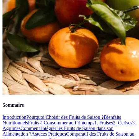
Sommaire
Introduction
Pourquoi Choisir des Fruits de Saison ?
Bienfaits
Nutritionnels
Fruits à Consommer au Printemps
1. Fraises
2. Cerises
3.
Agrumes
Comment Intégrer les Fruits de Saison dans son
Alimentation ?
Astuces Pratiques
Comparatif des Fruits de Saison au