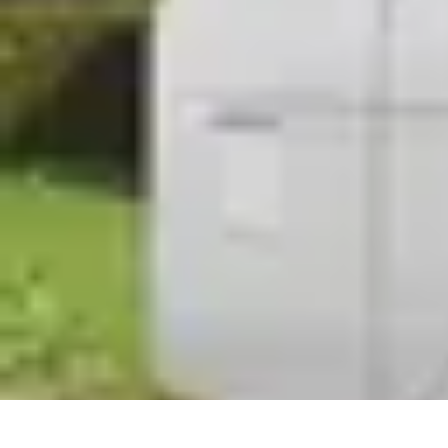
Fruits de Saison
Printemps
Saisons
Alimentation saine
Articles Mensuels
Choix et Conse
Fruits de Saison