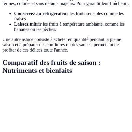
fermes, colorés et sans défauts majeurs. Pour garantir leur fraîcheur :
Conservez au réfrigérateur
les fruits sensibles comme les
fraises.
Laissez mûrir
les fruits à température ambiante, comme les
bananes ou les pêches.
Une autre astuce consiste à acheter en quantité pendant la pleine
saison et à préparer des confitures ou des sauces, permettant de
profiter de ces délices toute l'année.
Comparatif des fruits de saison :
Nutriments et bienfaits
Fruit
Saison
Vitamine C
Fibres
Antioxydants
Fraise
Printemps
60 mg
2 g
Élevés
Melon
Été
30 mg
1 g
Modérés
Pomme
Automne
4 mg
3 g
Élevés