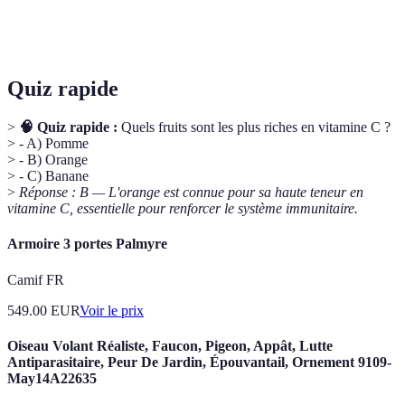
Orange
Hiver
70 mg
2 g
Élevés
Quiz rapide
>
🧠 Quiz rapide :
Quels fruits sont les plus riches en vitamine C ?
> - A) Pomme
> - B) Orange
> - C) Banane
>
Réponse : B — L'orange est connue pour sa haute teneur en
vitamine C, essentielle pour renforcer le système immunitaire.
Armoire 3 portes Palmyre
Camif FR
549.00
EUR
Voir le prix
Oiseau Volant Réaliste, Faucon, Pigeon, Appât, Lutte
Antiparasitaire, Peur De Jardin, Épouvantail, Ornement 9109-
May14A22635