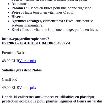
Automne :
Pommes :
Riches en fibres pour une bonne digestion.
Poire :
Haute teneur en vitamines C et K.
Hiver :
Agrumes (oranges, clémentines) :
Excellents pour le
système immunitaire.
Kiwi :
Plus de vitamine C qu'une orange, parfait en hiver.
https://ept.jardintropic.com/?
P51286357EBDF1BS1UB4138ed04957V4
Premium Basics
48.90
EUR
Voir le prix
Saladier grès déco Notos
Camif FR
49.00
EUR
Voir le prix
Lot de 10 collerettes anti-limaces réutilisables en plastique,
protection écologique pour plantes, légumes et fleurs au jardin