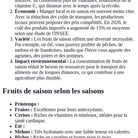
nutritive. Ils contiennent plus de vitamines, notamment de la
vitamine C, qui diminue avec le temps après la récolte.
Économie :
Manger local et en saison est souvent moins cher.
Avec la réduction des coûts de transport, les producteurs
locaux peuvent proposer des prix compétitifs. En 2026, le
coût des produits importés a augmenté de 15% en moyenne
selon une étude de l'INSEE.
Variété :
Les fruits de saison offrent une diversité incroyable.
Par exemple, en été, vous pouvez profiter de pêches, de
melons et de framboises, tandis que l'hiver vous apporte des
agrumes, des poires et des pommes.
Impact environnemental :
La consommation de fruits de
saison réduit le besoin en ressources pour le transport des
aliments sur de longues distances, ce qui contribue à une
agriculture plus durable.
Fruits de saison selon les saisons
Printemps :
Fraises :
Excellentes pour leurs antioxydants.
Cerises :
Riches en vitamines et minéraux, idéales pour la
santé cardiaque.
Été :
Melons :
Très hydratants avec une faible teneur en calories.
Pêches :
Riche en carotène et bonne pour la peau.