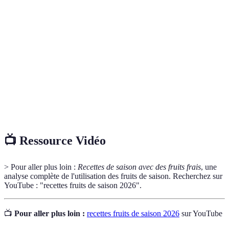
Fruits de
Fruits qui sont récoltés et mûrissent à des périodes
saison
spécifiques de l'année selon la région.
Type de culture qui favorise l'utilisation de
Agriculture
méthodes durables et évite les pesticides
biologique
chimiques.
Substance qui aide à prévenir les dommages aux
Antioxydants
cellules causés par les radicaux libres.
📺 Ressource Vidéo
> Pour aller plus loin :
Recettes de saison avec des fruits frais
, une
analyse complète de l'utilisation des fruits de saison. Recherchez sur
YouTube : "recettes fruits de saison 2026".
📺
Pour aller plus loin :
recettes fruits de saison 2026
sur YouTube