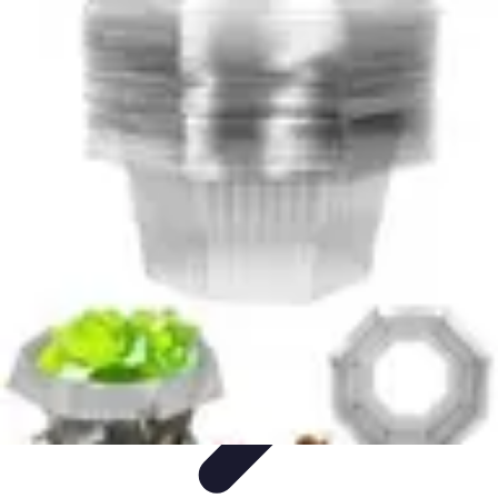
Fruits de Saison
Printemps
Saisons
Alimentation saine
Articles Mensuels
Choix et
Conservation
Fruits de Saison