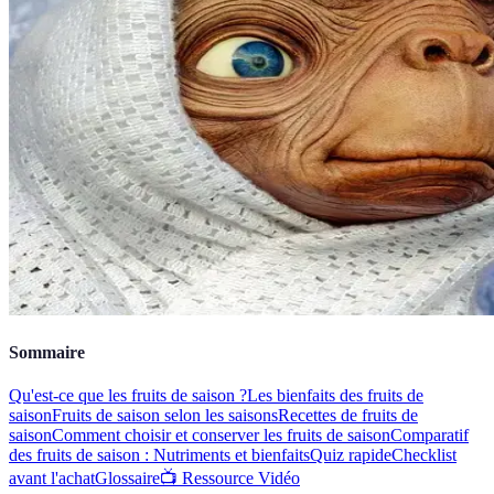
Sommaire
Qu'est-ce que les fruits de saison ?
Les bienfaits des fruits de
saison
Fruits de saison selon les saisons
Recettes de fruits de
saison
Comment choisir et conserver les fruits de saison
Comparatif
des fruits de saison : Nutriments et bienfaits
Quiz rapide
Checklist
avant l'achat
Glossaire
📺 Ressource Vidéo