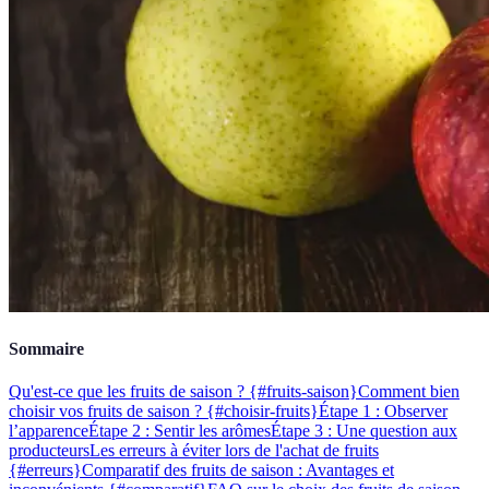
Sommaire
Qu'est-ce que les fruits de saison ? {#fruits-saison}
Comment bien
choisir vos fruits de saison ? {#choisir-fruits}
Étape 1 : Observer
l’apparence
Étape 2 : Sentir les arômes
Étape 3 : Une question aux
producteurs
Les erreurs à éviter lors de l'achat de fruits
{#erreurs}
Comparatif des fruits de saison : Avantages et