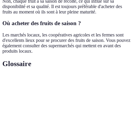
Non, chaque fruit a sa saison de récolte, ce qui influe sur sa
disponibilité et sa qualité. Il est toujours préférable d'acheter des
fruits au moment où ils sont à leur pleine maturité.
Où acheter des fruits de saison ?
Les marchés locaux, les coopératives agricoles et les fermes sont
d'excellents lieux pour se procurer des fruits de saison. Vous pouvez
également consulter des supermarchés qui mettent en avant des
produits locaux.
Glossaire
Terme
Définition
Fruits de
Fruits disponibles à pleine maturité durant une
saison
période spécifique de l'année.
Agriculture
Méthode de culture sans pesticides chimiques ni
biologique
engrais synthétiques.