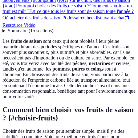
inconvénients {#comparatif}
FAQ sur le choix des fruits de saison
{#faq}
Pourquoi choisir des fruits de saison ?
Comment savoir si un
fruit est mûr ?
Est-ce que tous les fruits sont de saison toute l'année ?
Où acheter des fruits de saison ?
Glossaire
Checklist avant achat
📺
Ressource Vidéo
Sommaire
(
15
sections
)
Les
fruits de saison
sont ceux qui sont récoltés à leur pleine
maturité durant des périodes spécifiques de l'année. Ces fruits sont
souvent plus savoureux, plus nutritifs et plus abordables, car ils ne
nécessitent pas d'importation ou de culture en serre. Par exemple, en
été, vous trouverez avec facilité des
pêches
,
nectarines
et
cerises
,
tandis qu'en automne, les
pommes
,
poires
et
coings
sont à
l'honneur. En choisissant des fruits de saison, vous participez à la
réduction de l'empreinte carbone liée au transport alimentaire, tout
en soutenant l'économie locale. Cette démarche s'inscrit dans une
consommation responsable, bénéfique tant pour l'environnement que
pour votre santé.
Comment bien choisir vos fruits de saison
? {#choisir-fruits}
Choisir des fruits de saison peut sembler simple, mais il y a des
subtilités à connaître. Voici une méthode en trois étapes pour