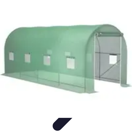
Fruits de Saison
Printemps
Saisons
Alimentation saine
Articles Mensuels
Choix et
Conservation
Fruits de Saison