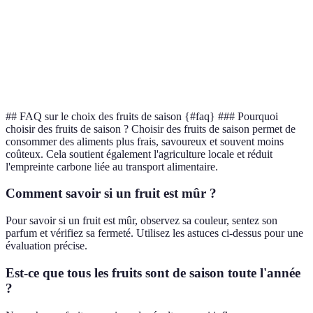
Fraise
riche en
chaleur
été
antioxydants
Nutriments bons
Cerise
pour le cœur,
Très périssable
Été
savoureuse
## FAQ sur le choix des fruits de saison {#faq} ### Pourquoi
choisir des fruits de saison ? Choisir des fruits de saison permet de
consommer des aliments plus frais, savoureux et souvent moins
coûteux. Cela soutient également l'agriculture locale et réduit
l'empreinte carbone liée au transport alimentaire.
Comment savoir si un fruit est mûr ?
Pour savoir si un fruit est mûr, observez sa couleur, sentez son
parfum et vérifiez sa fermeté. Utilisez les astuces ci-dessus pour une
évaluation précise.
Est-ce que tous les fruits sont de saison toute l'année
?