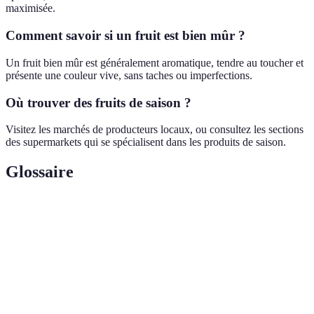
maximisée.
Comment savoir si un fruit est bien mûr ?
Un fruit bien mûr est généralement aromatique, tendre au toucher et
présente une couleur vive, sans taches ou imperfections.
Où trouver des fruits de saison ?
Visitez les marchés de producteurs locaux, ou consultez les sections
des supermarkets qui se spécialisent dans les produits de saison.
Glossaire
Terme
Définition
Période de l'année pendant laquelle certains fruits
Saison
sont à leur meilleur.
Agriculture
Pratiques de production fruitière qui favorisent la
locale
vente près de l'endroit de culture.