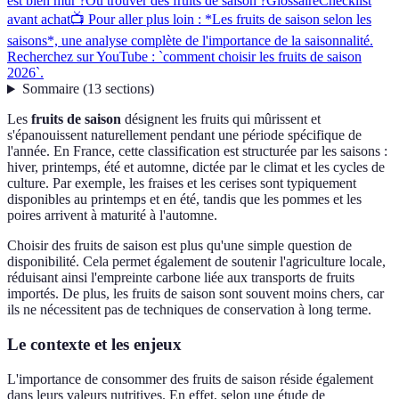
est bien mûr ?
Où trouver des fruits de saison ?
Glossaire
Checklist
avant achat
📺 Pour aller plus loin : *Les fruits de saison selon les
saisons*, une analyse complète de l'importance de la saisonnalité.
Recherchez sur YouTube : `comment choisir les fruits de saison
2026`.
Sommaire
(
13
sections
)
Les
fruits de saison
désignent les fruits qui mûrissent et
s'épanouissent naturellement pendant une période spécifique de
l'année. En France, cette classification est structurée par les saisons :
hiver, printemps, été et automne, dictée par le climat et les cycles de
culture. Par exemple, les fraises et les cerises sont typiquement
disponibles au printemps et en été, tandis que les pommes et les
poires arrivent à maturité à l'automne.
Choisir des fruits de saison est plus qu'une simple question de
disponibilité. Cela permet également de soutenir l'agriculture locale,
réduisant ainsi l'empreinte carbone liée aux transports de fruits
importés. De plus, les fruits de saison sont souvent moins chers, car
ils ne nécessitent pas de techniques de conservation à long terme.
Le contexte et les enjeux
L'importance de consommer des fruits de saison réside également
dans leurs valeurs nutritives. En effet, selon une étude de