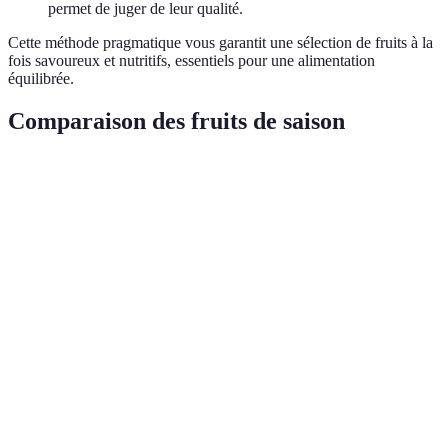
permet de juger de leur qualité.
Cette méthode pragmatique vous garantit une sélection de fruits à la
fois savoureux et nutritifs, essentiels pour une alimentation
équilibrée.
Comparaison des fruits de saison
Critère
Fraises
Oranges
Pommes
Melon
Printemps/
Saison
Hiver
Automne
Été
été
Sucré et
Sucré et
Doux e
Goût
Acidulé
juteux
croquant
rafraîc
Riches en
Vitamine
Valeurs
Fibres et
Hydrat
Vitamine
C et
Nutritives
antioxydants
élevée
C
fibres