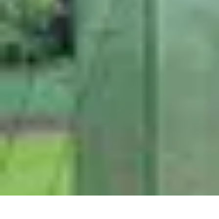
Fruits de Saison
Printemps
Saisons
Alimentation saine
Articles Mensuels
Choix et Conse
Fruits de Saison