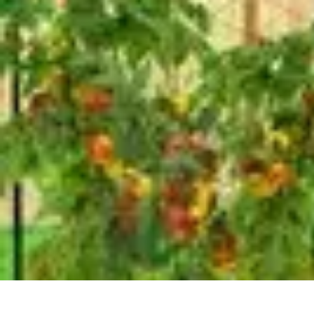
Fruits de Saison
Printemps
Saisons
Alimentation saine
Articles Mensuels
Choix et Conse
Fruits de Saison