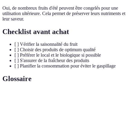
Oui, de nombreux fruits d'été peuvent être congelés pour une
utilisation ultérieure. Cela permet de préserver leurs nutriments et
leur saveur.
Checklist avant achat
[ ] Vérifier la saisonnalité du fruit
[ ] Choisir des produits de optimum qualité
[ ] Préférer le local et le biologique si possible
[ ] S'assurer de la fraîcheur des produits
[ ] Planifier la consommation pour éviter le gaspillage
Glossaire
Terme
Définition
Fruits de
Fruits disponibles et mûrs selon la période de
saison
l’année.
Action de maintenir le corps bien hydraté pour
Hydratation