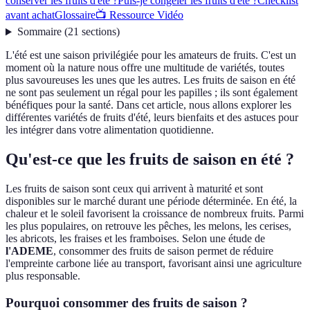
conserver les fruits d'été ?
Puis-je congeler les fruits d'été ?
Checklist
avant achat
Glossaire
📺 Ressource Vidéo
Sommaire
(
21
sections
)
L'été est une saison privilégiée pour les amateurs de fruits. C'est un
moment où la nature nous offre une multitude de variétés, toutes
plus savoureuses les unes que les autres. Les fruits de saison en été
ne sont pas seulement un régal pour les papilles ; ils sont également
bénéfiques pour la santé. Dans cet article, nous allons explorer les
différentes variétés de fruits d'été, leurs bienfaits et des astuces pour
les intégrer dans votre alimentation quotidienne.
Qu'est-ce que les fruits de saison en été ?
Les fruits de saison sont ceux qui arrivent à maturité et sont
disponibles sur le marché durant une période déterminée. En été, la
chaleur et le soleil favorisent la croissance de nombreux fruits. Parmi
les plus populaires, on retrouve les pêches, les melons, les cerises,
les abricots, les fraises et les framboises. Selon une étude de
l'ADEME
, consommer des fruits de saison permet de réduire
l'empreinte carbone liée au transport, favorisant ainsi une agriculture
plus responsable.
Pourquoi consommer des fruits de saison ?