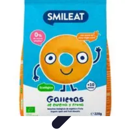
Fruits de Saison
Printemps
Saisons
Alimentation saine
Articles Mensuels
Choix et
Conservation
Fruits de Saison