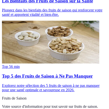
Les Bienfaits des Fruits de Saison sur la Santé
Plongez dans les bienfaits des fruits de saison qui renforcent votre
santé et apportent vitalité et bien-être.
Top 5
6
min
Top 5 des Fruits de Saison à Ne Pas Manquer
Explorez notre sélection des 5 fruits de saison à ne pas manquer
pour une santé optimale et savoureuse en 2026.
Fruits de Saison
Votre source d'information pour tout savoir sur
fruits de saison
.