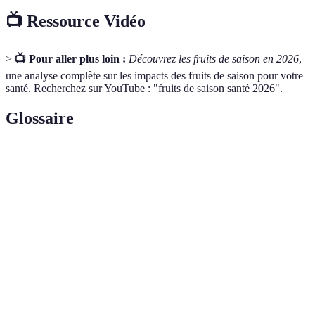
📺 Ressource Vidéo
>
📺 Pour aller plus loin :
Découvrez les fruits de saison en 2026
,
une analyse complète sur les impacts des fruits de saison pour votre
santé. Recherchez sur YouTube : "fruits de saison santé 2026".
Glossaire
Terme
Définition
Fruits qui sont récoltés ou disponibles à un
Fruits de
moment spécifique de l'année, lorsqu'ils sont à
saison
leur meilleur goût et qualité.
Fruits de la famille des rutacées, connus pour leur
Agrumes
saveur acide et leur richesse en vitamine C, tels
que citrons, oranges et pamplemousses.