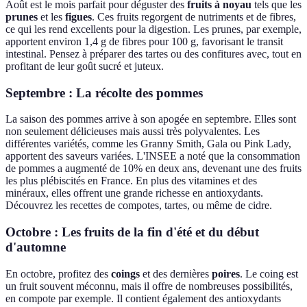
Août est le mois parfait pour déguster des
fruits à noyau
tels que les
prunes
et les
figues
. Ces fruits regorgent de nutriments et de fibres,
ce qui les rend excellents pour la digestion. Les prunes, par exemple,
apportent environ 1,4 g de fibres pour 100 g, favorisant le transit
intestinal. Pensez à préparer des tartes ou des confitures avec, tout en
profitant de leur goût sucré et juteux.
Septembre : La récolte des pommes
La saison des pommes arrive à son apogée en septembre. Elles sont
non seulement délicieuses mais aussi très polyvalentes. Les
différentes variétés, comme les Granny Smith, Gala ou Pink Lady,
apportent des saveurs variées. L'INSEE a noté que la consommation
de pommes a augmenté de 10% en deux ans, devenant une des fruits
les plus plébiscités en France. En plus des vitamines et des
minéraux, elles offrent une grande richesse en antioxydants.
Découvrez les recettes de compotes, tartes, ou même de cidre.
Octobre : Les fruits de la fin d'été et du début
d'automne
En octobre, profitez des
coings
et des dernières
poires
. Le coing est
un fruit souvent méconnu, mais il offre de nombreuses possibilités,
en compote par exemple. Il contient également des antioxydants