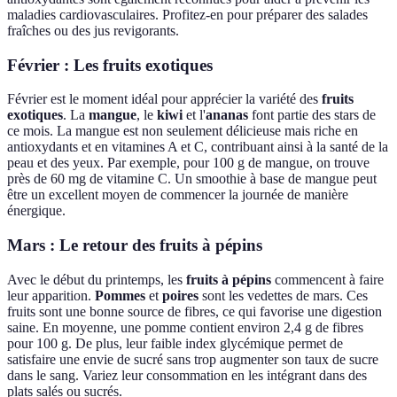
maladies cardiovasculaires. Profitez-en pour préparer des salades
fraîches ou des jus revigorants.
Février : Les fruits exotiques
Février est le moment idéal pour apprécier la variété des
fruits
exotiques
. La
mangue
, le
kiwi
et l'
ananas
font partie des stars de
ce mois. La mangue est non seulement délicieuse mais riche en
antioxydants et en vitamines A et C, contribuant ainsi à la santé de la
peau et des yeux. Par exemple, pour 100 g de mangue, on trouve
près de 60 mg de vitamine C. Un smoothie à base de mangue peut
être un excellent moyen de commencer la journée de manière
énergique.
Mars : Le retour des fruits à pépins
Avec le début du printemps, les
fruits à pépins
commencent à faire
leur apparition.
Pommes
et
poires
sont les vedettes de mars. Ces
fruits sont une bonne source de fibres, ce qui favorise une digestion
saine. En moyenne, une pomme contient environ 2,4 g de fibres
pour 100 g. De plus, leur faible index glycémique permet de
satisfaire une envie de sucré sans trop augmenter son taux de sucre
dans le sang. Variez leur consommation en les intégrant dans des
plats salés ou sucrés.