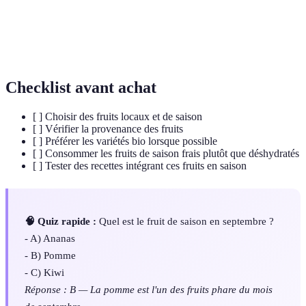
Substances qui protègent les cellules du corps
contre le stress oxydatif et les dommages
Antioxydants
cellulaires, souvent présents dans les fruits et
légumes.
Checklist avant achat
[ ] Choisir des fruits locaux et de saison
[ ] Vérifier la provenance des fruits
[ ] Préférer les variétés bio lorsque possible
[ ] Consommer les fruits de saison frais plutôt que déshydratés
[ ] Tester des recettes intégrant ces fruits en saison
🧠 Quiz rapide :
Quel est le fruit de saison en septembre ?
- A) Ananas
- B) Pomme
- C) Kiwi
Réponse : B — La pomme est l'un des fruits phare du mois