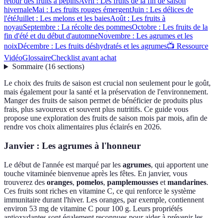
retour des fruits à pépins
Avril : Les fruits de la fin de saison
hivernale
Mai : Les fruits rouges émergent
Juin : Les délices de
l'été
Juillet : Les melons et les baies
Août : Les fruits à
noyau
Septembre : La récolte des pommes
Octobre : Les fruits de la
fin d'été et du début d'automne
Novembre : Les agrumes et les
noix
Décembre : Les fruits déshydratés et les agrumes
📺 Ressource
Vidéo
Glossaire
Checklist avant achat
Sommaire
(
16
sections
)
Le choix des fruits de saison est crucial non seulement pour le goût,
mais également pour la santé et la préservation de l'environnement.
Manger des fruits de saison permet de bénéficier de produits plus
frais, plus savoureux et souvent plus nutritifs. Ce guide vous
propose une exploration des fruits de saison mois par mois, afin de
rendre vos choix alimentaires plus éclairés en 2026.
Janvier : Les agrumes à l'honneur
Le début de l'année est marqué par les
agrumes
, qui apportent une
touche vitaminée bienvenue après les fêtes. En janvier, vous
trouverez des
oranges
,
pomelos
,
pamplemousses
et
mandarines
.
Ces fruits sont riches en vitamine C, ce qui renforce le système
immunitaire durant l'hiver. Les oranges, par exemple, contiennent
environ 53 mg de vitamine C pour 100 g. Leurs propriétés
antioxydantes sont également reconnues pour aider à prévenir les