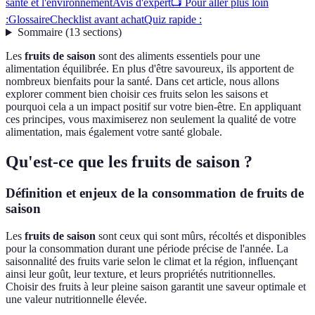
santé et l'environnement
Avis d'expert
📺 Pour aller plus loin
:
Glossaire
Checklist avant achat
Quiz rapide :
Sommaire
(
13
sections
)
Les
fruits de saison
sont des aliments essentiels pour une
alimentation équilibrée. En plus d'être savoureux, ils apportent de
nombreux bienfaits pour la santé. Dans cet article, nous allons
explorer comment bien choisir ces fruits selon les saisons et
pourquoi cela a un impact positif sur votre bien-être. En appliquant
ces principes, vous maximiserez non seulement la qualité de votre
alimentation, mais également votre santé globale.
Qu'est-ce que les fruits de saison ?
Définition et enjeux de la consommation de fruits de
saison
Les
fruits de saison
sont ceux qui sont mûrs, récoltés et disponibles
pour la consommation durant une période précise de l'année. La
saisonnalité des fruits varie selon le climat et la région, influençant
ainsi leur goût, leur texture, et leurs propriétés nutritionnelles.
Choisir des fruits à leur pleine saison garantit une saveur optimale et
une valeur nutritionnelle élevée.