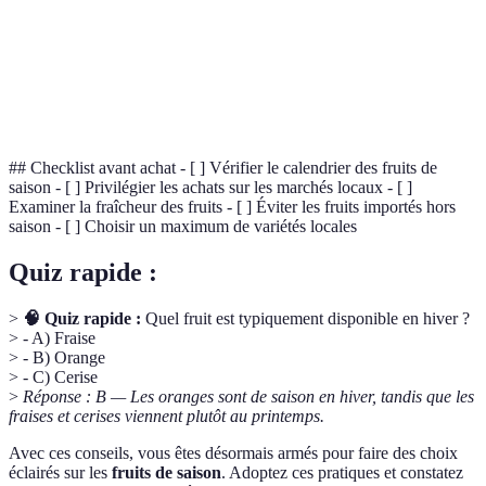
durable
l'environnement et la biodiversité.
Modalité de distribution qui limite le nombre
Circuit
d'intermédiaires entre le producteur et le
court
consommateur.
## Checklist avant achat - [ ] Vérifier le calendrier des fruits de
saison - [ ] Privilégier les achats sur les marchés locaux - [ ]
Examiner la fraîcheur des fruits - [ ] Éviter les fruits importés hors
saison - [ ] Choisir un maximum de variétés locales
Quiz rapide :
>
🧠 Quiz rapide :
Quel fruit est typiquement disponible en hiver ?
> - A) Fraise
> - B) Orange
> - C) Cerise
>
Réponse : B — Les oranges sont de saison en hiver, tandis que les
fraises et cerises viennent plutôt au printemps.
Avec ces conseils, vous êtes désormais armés pour faire des choix
éclairés sur les
fruits de saison
. Adoptez ces pratiques et constatez