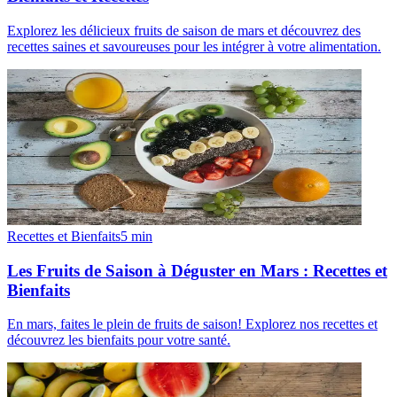
Explorez les délicieux fruits de saison de mars et découvrez des
recettes saines et savoureuses pour les intégrer à votre alimentation.
Recettes et Bienfaits
5
min
Les Fruits de Saison à Déguster en Mars : Recettes et
Bienfaits
En mars, faites le plein de fruits de saison! Explorez nos recettes et
découvrez les bienfaits pour votre santé.