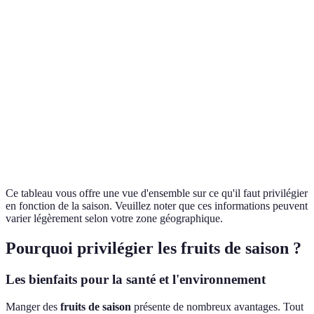
Printemps
rhubarbes
vitamine C
desserts
Pêches, melons,
Hydratation,
Salades de fruits
Été
framboises
fibres
desserts glacés
Pommes, poires,
Fibres,
Automne
Compotes, tartes,
raisins
vitamine K
Agrumes, kiwis,
Vitamine C,
Hiver
Jus, salades, conf
coings
hydratation
Ce tableau vous offre une vue d'ensemble sur ce qu'il faut privilégier
en fonction de la saison. Veuillez noter que ces informations peuvent
varier légèrement selon votre zone géographique.
Pourquoi privilégier les fruits de saison ?
Les bienfaits pour la santé et l'environnement
Manger des
fruits de saison
présente de nombreux avantages. Tout