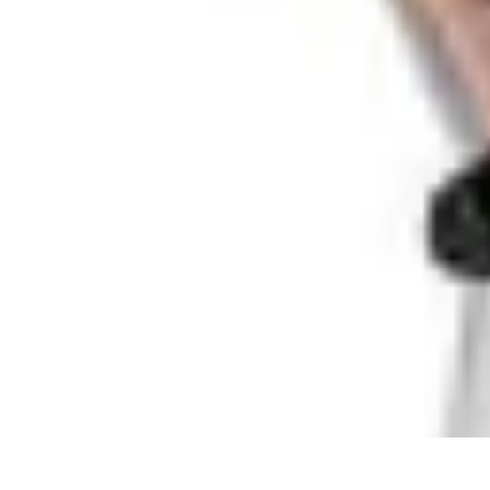
Fruits de Saison
Printemps
Saisons
Alimentation saine
Articles Mensuels
Choix et Conse
Fruits de Saison