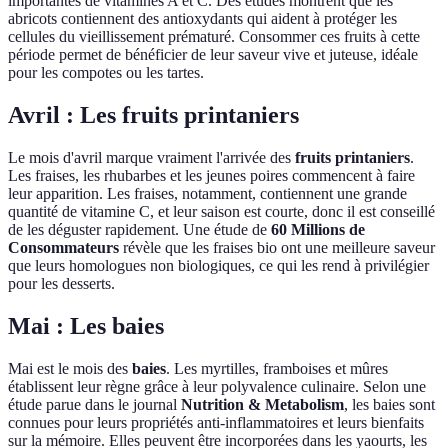
importantes de vitamines A et C. Des études montrent que les
abricots contiennent des antioxydants qui aident à protéger les
cellules du vieillissement prématuré. Consommer ces fruits à cette
période permet de bénéficier de leur saveur vive et juteuse, idéale
pour les compotes ou les tartes.
Avril : Les fruits printaniers
Le mois d'avril marque vraiment l'arrivée des
fruits printaniers
.
Les fraises, les rhubarbes et les jeunes poires commencent à faire
leur apparition. Les fraises, notamment, contiennent une grande
quantité de vitamine C, et leur saison est courte, donc il est conseillé
de les déguster rapidement. Une étude de
60 Millions de
Consommateurs
révèle que les fraises bio ont une meilleure saveur
que leurs homologues non biologiques, ce qui les rend à privilégier
pour les desserts.
Mai : Les baies
Mai est le mois des
baies
. Les myrtilles, framboises et mûres
établissent leur règne grâce à leur polyvalence culinaire. Selon une
étude parue dans le journal
Nutrition & Metabolism
, les baies sont
connues pour leurs propriétés anti-inflammatoires et leurs bienfaits
sur la mémoire. Elles peuvent être incorporées dans les yaourts, les