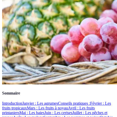
Sommaire
Introduction
Janvier : Les agrumes
Conseils pratiques :
Février : Les
fruits tropicaux
Mars : Les fruits à noyau
Avril : Les fruits
printaniers
Mai : Les baies
Juin : Les cerises
Juillet : Les pêches et