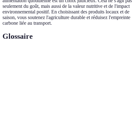
alimentation quotidienne est un choix judicieux. Cela ne s'agit pas
seulement du goût, mais aussi de la valeur nutritive et de l'impact
environnemental positif. En choisissant des produits locaux et de
saison, vous soutenez l'agriculture durable et réduisez l'empreinte
carbone liée au transport.
Glossaire
Terme
Définition
Fruits qui sont naturellement mûrs et disponibles
Fruits de
pour la consommation à une période spécifique de
saison
l'année.
Agriculture
Pratiques agricoles qui respectent l'environnement
durable
tout en répondant aux besoins de la société.
Substances pouvant prévenir ou retarder les
Antioxydants
dommages aux cellules causés par des radicaux
libres.