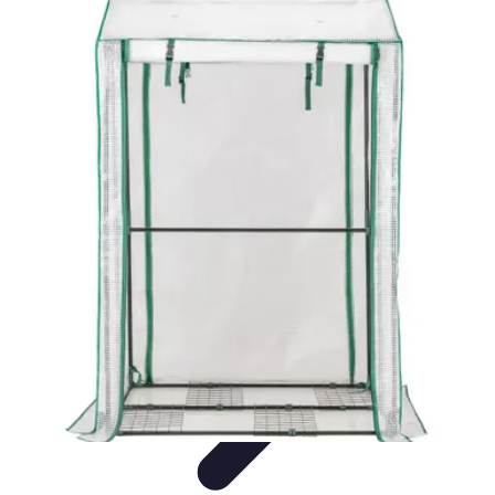
Fruits de Saison
Printemps
Saisons
Alimentation saine
Articles Mensuels
Choix et
Conservation
Fruits de Saison