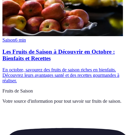
Saison
6
min
Les Fruits de Saison à Découvrir en Octobre :
Bienfaits et Recettes
En octobre, savourez des fruits de saison riches en bienfaits.
Découvrez leurs avantages santé et des recettes gourmandes à
réaliser.
Fruits de Saison
Votre source d'information pour tout savoir sur
fruits de saison
.