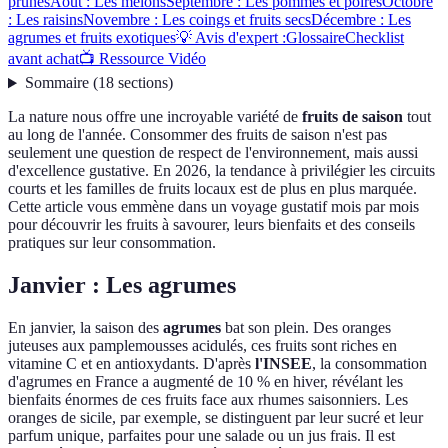
prunes
Août : Les melons
Septembre : Les pommes et poires
Octobre
: Les raisins
Novembre : Les coings et fruits secs
Décembre : Les
agrumes et fruits exotiques
💡 Avis d'expert :
Glossaire
Checklist
avant achat
📺 Ressource Vidéo
Sommaire
(
18
sections
)
La nature nous offre une incroyable variété de
fruits de saison
tout
au long de l'année. Consommer des fruits de saison n'est pas
seulement une question de respect de l'environnement, mais aussi
d'excellence gustative. En 2026, la tendance à privilégier les circuits
courts et les familles de fruits locaux est de plus en plus marquée.
Cette article vous emmène dans un voyage gustatif mois par mois
pour découvrir les fruits à savourer, leurs bienfaits et des conseils
pratiques sur leur consommation.
Janvier : Les agrumes
En janvier, la saison des
agrumes
bat son plein. Des oranges
juteuses aux pamplemousses acidulés, ces fruits sont riches en
vitamine C et en antioxydants. D'après
l'INSEE
, la consommation
d'agrumes en France a augmenté de 10 % en hiver, révélant les
bienfaits énormes de ces fruits face aux rhumes saisonniers. Les
oranges de sicile, par exemple, se distinguent par leur sucré et leur
parfum unique, parfaites pour une salade ou un jus frais. Il est