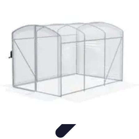
Fruits de Saison
Printemps
Saisons
Alimentation saine
Articles Mensuels
Choix et
Conservation
Fruits de Saison