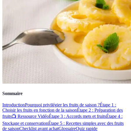
Sommaire
Introduction
Pourquoi privilégier les fruits de saison ?
Étape 1 :
Choisir les fruits en fonction de la saison
Étape 2 : Préparation des
fruits
📺 Ressource Vidéo
Étape 3 : Accords mets et fruits
Étape 4 :
Stockage et conservation
Étape 5 : Recettes simples avec des fruits
de saison
Checklist avant achat
Glossaire
Quiz rapide