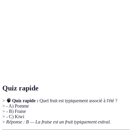
Terme
Définition
Fruits de
Fruits qui sont récoltés à leur période optimale de
saison
maturité.
Gaz naturel émis par certains fruits qui accélère
Éthylène
leur maturation.
Purée de fruits souvent utilisée comme sauce pour
Coulis
les desserts.
Quiz rapide
>
🧠 Quiz rapide :
Quel fruit est typiquement associé à l'été ?
> - A) Pomme
> - B) Fraise
> - C) Kiwi
>
Réponse : B — La fraise est un fruit typiquement estival.