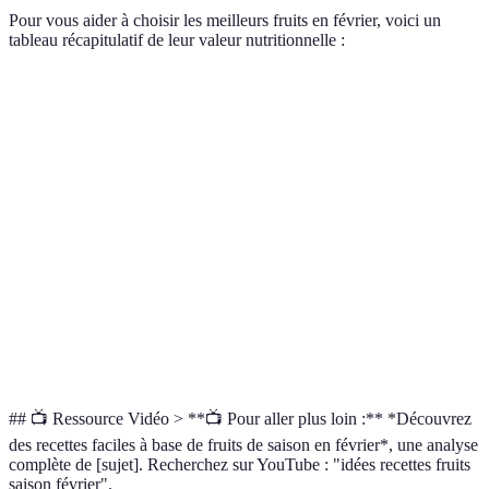
Pour vous aider à choisir les meilleurs fruits en février, voici un
tableau récapitulatif de leur valeur nutritionnelle :
Fruit
Vitamine C (mg/100g)
Fibres (g/100g)
Calories 
Orange
70
2.4
47
Pomme
4.6
2.4
52
Poire
4.3
3.1
57
Banane
8.7
2.6
89
Kiwi
93
3.0
61
## 📺 Ressource Vidéo > **📺 Pour aller plus loin :** *Découvrez
des recettes faciles à base de fruits de saison en février*, une analyse
complète de [sujet]. Recherchez sur YouTube : "idées recettes fruits
saison février".