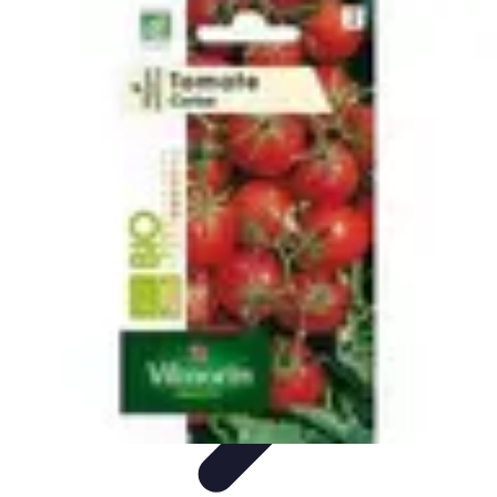
Fruits de Saison
Printemps
Saisons
Alimentation saine
Articles Mensuels
Choix et
Conservation
Fruits de Saison