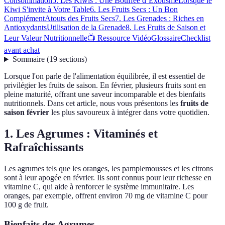
Consommation
5. Les Kiwis : Une Bouffée d’Exotisme
Lorsque le
Kiwi S'invite à Votre Table
6. Les Fruits Secs : Un Bon
Complément
Atouts des Fruits Secs
7. Les Grenades : Riches en
Antioxydants
Utilisation de la Grenade
8. Les Fruits de Saison et
Leur Valeur Nutritionnelle
📺 Ressource Vidéo
Glossaire
Checklist
avant achat
Sommaire
(
19
sections
)
Lorsque l'on parle de l'alimentation équilibrée, il est essentiel de
privilégier les fruits de saison. En février, plusieurs fruits sont en
pleine maturité, offrant une saveur incomparable et des bienfaits
nutritionnels. Dans cet article, nous vous présentons les
fruits de
saison février
les plus savoureux à intégrer dans votre quotidien.
1. Les Agrumes : Vitaminés et
Rafraîchissants
Les agrumes tels que les oranges, les pamplemousses et les citrons
sont à leur apogée en février. Ils sont connus pour leur richesse en
vitamine C, qui aide à renforcer le système immunitaire. Les
oranges, par exemple, offrent environ 70 mg de vitamine C pour
100 g de fruit.
Bienfaits des Agrumes