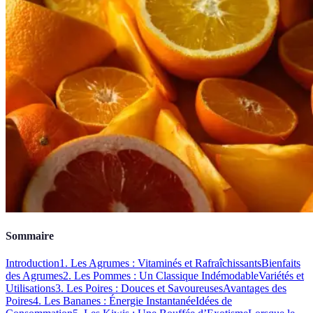
Sommaire
Introduction
1. Les Agrumes : Vitaminés et Rafraîchissants
Bienfaits
des Agrumes
2. Les Pommes : Un Classique Indémodable
Variétés et
Utilisations
3. Les Poires : Douces et Savoureuses
Avantages des
Poires
4. Les Bananes : Énergie Instantanée
Idées de