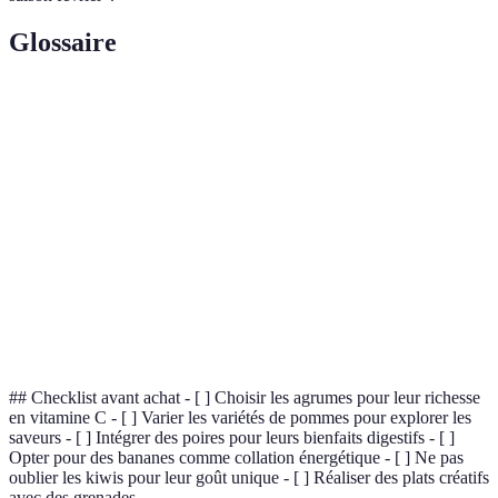
Glossaire
Terme
Définition
Fruits de
Produits qui sont récoltés au moment où ils sont à
saison
leur apogée de maturité.
Nutriments essentiels pour le bon fonctionnement de
Vitamines
l’organisme.
Composants des aliments qui aident à la digestion et
Fibres
au bon transit intestinal.
## Checklist avant achat - [ ] Choisir les agrumes pour leur richesse
en vitamine C - [ ] Varier les variétés de pommes pour explorer les
saveurs - [ ] Intégrer des poires pour leurs bienfaits digestifs - [ ]
Opter pour des bananes comme collation énergétique - [ ] Ne pas
oublier les kiwis pour leur goût unique - [ ] Réaliser des plats créatifs
avec des grenades