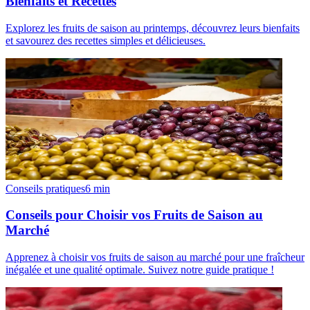
Bienfaits et Recettes
Explorez les fruits de saison au printemps, découvrez leurs bienfaits
et savourez des recettes simples et délicieuses.
Conseils pratiques
6
min
Conseils pour Choisir vos Fruits de Saison au
Marché
Apprenez à choisir vos fruits de saison au marché pour une fraîcheur
inégalée et une qualité optimale. Suivez notre guide pratique !