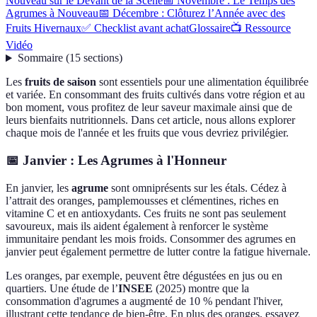
Nouveau sur le Devant de la Scène
📅 Novembre : Le Temps des
Agrumes à Nouveau
📅 Décembre : Clôturez l’Année avec des
Fruits Hivernaux
✅ Checklist avant achat
Glossaire
📺 Ressource
Vidéo
Sommaire
(
15
sections
)
Les
fruits de saison
sont essentiels pour une alimentation équilibrée
et variée. En consommant des fruits cultivés dans votre région et au
bon moment, vous profitez de leur saveur maximale ainsi que de
leurs bienfaits nutritionnels. Dans cet article, nous allons explorer
chaque mois de l'année et les fruits que vous devriez privilégier.
📅 Janvier : Les Agrumes à l'Honneur
En janvier, les
agrume
sont omniprésents sur les étals. Cédez à
l’attrait des oranges, pamplemousses et clémentines, riches en
vitamine C et en antioxydants. Ces fruits ne sont pas seulement
savoureux, mais ils aident également à renforcer le système
immunitaire pendant les mois froids. Consommer des agrumes en
janvier peut également permettre de lutter contre la fatigue hivernale.
Les oranges, par exemple, peuvent être dégustées en jus ou en
quartiers. Une étude de l’
INSEE
(2025) montre que la
consommation d'agrumes a augmenté de 10 % pendant l'hiver,
illustrant cette tendance de bien-être. En plus des oranges, essayez