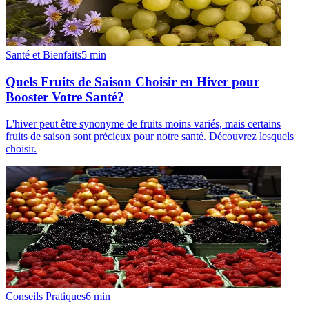
Santé et Bienfaits
5
min
Quels Fruits de Saison Choisir en Hiver pour
Booster Votre Santé?
L'hiver peut être synonyme de fruits moins variés, mais certains
fruits de saison sont précieux pour notre santé. Découvrez lesquels
choisir.
Conseils Pratiques
6
min