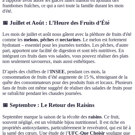
a rapporté avoir adoré les glaces faites maison en ajoutant des
framboises fraîches, ce qui a ravi toute la famille durant les mois
d'été.
📅 Juillet et Août : L’Heure des Fruits d’Été
Les mois de juillet et août nous gâtent avec la pléthore de fruits d'été
comme les
melons
,
pêches
et
nectarines
. Le melon est fortement
hydratant – essentiel pour les journées torrides. Les pêches, d'autre
part, apportent une facilité de digestion et sont très nutritives. En
intégrant ces fruits dans vos salades, vous pouvez réaliser des plats
non seulement savoureux, mais aussi esthétiques.
D’après des chiffres de l’
INSEE
, pendant ces mois, la
consommation de fruits d’été augmente de 15 %, témoignant de la
quête des consommateurs pour des produits frais et locaux. Plusieurs
fans de fruits ont même suggéré de réaliser des salades de fruits pour
se rafraîchir pendant les chaudes journées.
📅 Septembre : Le Retour des Raisins
Septembre marque la saison de la récolte des
raisins
. Ce fruit,
souvent négligé, est un véritable bijou nutritionnel. Il est riche en
propriétés antioxydantes, particulièrement le resvératrol, qui est lié à
la santé des cœurs. Une étude de l’
UFC-Que Choisir
souligne que