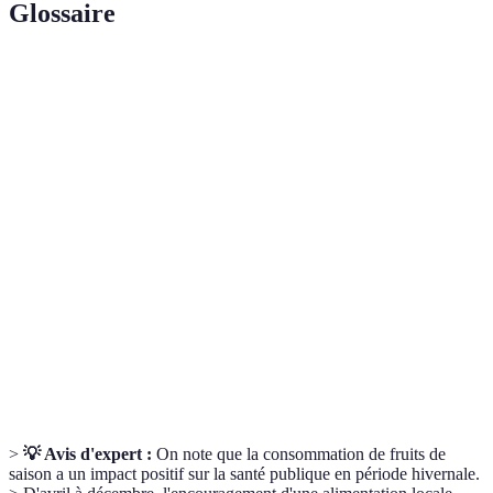
Glossaire
Terme
Définition
Fruits qui sont cultivés et récoltés selon leur
Fruit de
période de maturation naturelle afin d'en garantir
Saison
la meilleure qualité.
Composés présents dans de nombreux aliments
Antioxydants
qui protègent les cellules du corps contre les
dommages.
Nutriment essentiel qui aide à renforcer le
Vitamine C
système immunitaire et à la prévention des
maladies.
>
💡 Avis d'expert :
On note que la consommation de fruits de
saison a un impact positif sur la santé publique en période hivernale.