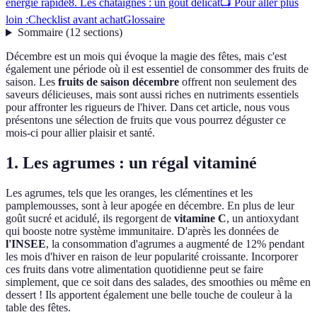
énergie rapide
8. Les châtaignes : un goût délicat
📺 Pour aller plus
loin :
Checklist avant achat
Glossaire
Sommaire
(
12
sections
)
Décembre est un mois qui évoque la magie des fêtes, mais c'est
également une période où il est essentiel de consommer des fruits de
saison. Les
fruits de saison décembre
offrent non seulement des
saveurs délicieuses, mais sont aussi riches en nutriments essentiels
pour affronter les rigueurs de l'hiver. Dans cet article, nous vous
présentons une sélection de fruits que vous pourrez déguster ce
mois-ci pour allier plaisir et santé.
1. Les agrumes : un régal vitaminé
Les agrumes, tels que les oranges, les clémentines et les
pamplemousses, sont à leur apogée en décembre. En plus de leur
goût sucré et acidulé, ils regorgent de
vitamine C
, un antioxydant
qui booste notre système immunitaire. D'après les données de
l'INSEE
, la consommation d'agrumes a augmenté de 12% pendant
les mois d'hiver en raison de leur popularité croissante. Incorporer
ces fruits dans votre alimentation quotidienne peut se faire
simplement, que ce soit dans des salades, des smoothies ou même en
dessert ! Ils apportent également une belle touche de couleur à la
table des fêtes.