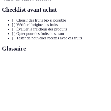
Checklist avant achat
[ ] Choisir des fruits bio si possible
[ ] Vérifier l’origine des fruits
[ ] Évaluer la fraîcheur des produits
[ ] Opter pour des fruits de saison
[ ] Tester de nouvelles recettes avec ces fruits
Glossaire
Terme
Définition
Fruits qui sont à leur apogée de maturité, offrant
Fruits de
le meilleur goût et les meilleures qualités
saison
nutritionnelles.
Substances qui protègent les cellules du corps
Antioxydants
contre les dommages causés par les radicaux
libres.