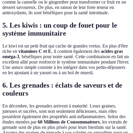
comme la cannelle ou le gingembre peut transformer ce fruit en un
dessert savoureux. De plus, en raison de leur forte teneur en
antioxydants, ils sont bénéfiques pour la santé intestinale.
5. Les kiwis : un coup de fouet pour le
système immunitaire
Le kiwi est un petit fruit qui cache de grandes vertus. En plus d'être
riche en
vitamines C et E
, il contient également des
acides gras
oméga-3
, bénéfiques pour notre santé. Cette combinaison en fait un
excellent allié pour renforcer le système immunitaire pendant l'hiver.
Une astuce simple consiste à les intégrer dans vos petits-déjeuners
en les ajoutant à un yaourt ou à un bol de muesli.
6. Les grenades : éclats de saveurs et de
couleurs
En décembre, les grenades arrivent à maturité. Leurs graines,
juteuses et sucrées, sont non seulement délicieuses, mais elles
possèdent également des propriétés anti-inflammatoires. Selon des
études menées par
60 Millions de Consommateurs
, les extraits de
grenade sont de plus en plus prisés pour leurs bienfaits sur la santé.
Ajoutez des graines de grenade à vos salades ou smoothies pour un