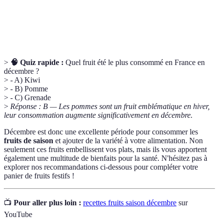
Fibre soluble présente dans de nombreux fruits,
Pectine
utilisée pour la fabrication de confitures et gelées.
>
🧠 Quiz rapide :
Quel fruit été le plus consommé en France en
décembre ?
> - A) Kiwi
> - B) Pomme
> - C) Grenade
>
Réponse : B — Les pommes sont un fruit emblématique en hiver,
leur consommation augmente significativement en décembre.
Décembre est donc une excellente période pour consommer les
fruits de saison
et ajouter de la variété à votre alimentation. Non
seulement ces fruits embellissent vos plats, mais ils vous apportent
également une multitude de bienfaits pour la santé. N'hésitez pas à
explorer nos recommandations ci-dessous pour compléter votre
panier de fruits festifs !
📺
Pour aller plus loin :
recettes fruits saison décembre
sur
YouTube