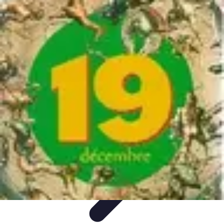
Fruits de Saison
Printemps
Saisons
Alimentation saine
Articles Mensuels
Choix et
Conservation
Fruits de Saison